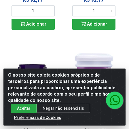
R$ 92,17
R$ 92,17
Adicionar
Adicionar
O nosso site coleta cookies próprios e de
terceiros para proporcionar uma experiência
personalizada ao usuário, apresentar publicidade
relevante de acordo com o seu perfil e melhorar a
qualidade do nosso site.
Aceitar
Negar não essenciais
TINTA DEMAIS 3 LT
TINTA FORTMAIS 15L
Preferências de Cookies
CAMARAO
CAMURCA FORTEX