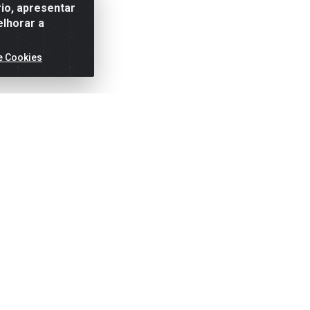
io, apresentar
elhorar a
e Cookies