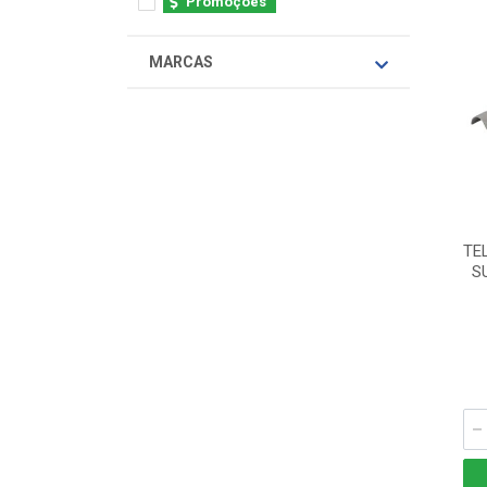
Promoções
MARCAS
TE
S