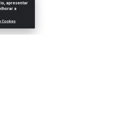
io, apresentar
elhorar a
e Cookies