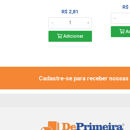
R$ 14,86
R$
R$ 2,81
Adicionar
Ad
Adicionar
Cadastre-se para receber nossas 