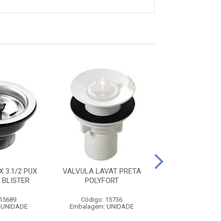
VALVULA I
 3.1/2 PUX
VALVULA LAVAT PRETA
P/LAVATORIO 2.
 BLISTER
POLYFORT
Código: 39
Embalagem: U
 15689
Código: 15736
 UNIDADE
Embalagem: UNIDADE