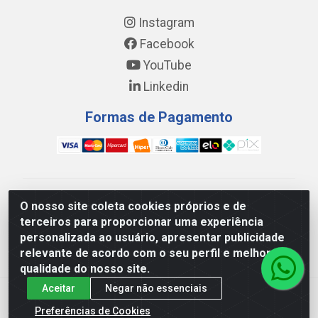
Instagram
Facebook
YouTube
Linkedin
Formas de Pagamento
WING DISTRIBUIDORA COMÉRCIO E LOGÍSTICA DE
O nosso site coleta cookies próprios e de
MATERIAL DE CONSTRUÇÕES LTDA - AV. DA
terceiros para proporcionar uma experiência
INTEGRAÇÃO, 790 - PATRÍCIA GOMES, CAUCAIA/CE -
personalizada ao usuário, apresentar publicidade
CEP 61.604-505 - CNPJ 17.523.384/0001-20
relevante de acordo com o seu perfil e melhorar a
qualidade do nosso site.
Aceitar
Negar não essenciais
Preferências de Cookies