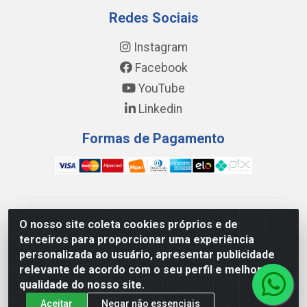
Redes Sociais
Instagram
Facebook
YouTube
Linkedin
Formas de Pagamento
WING DISTRIBUIDORA COMÉRCIO E LOGÍSTICA DE
O nosso site coleta cookies próprios e de
MATERIAL DE CONSTRUÇÕES LTDA - AV. DA
terceiros para proporcionar uma experiência
INTEGRAÇÃO, 790 - PATRÍCIA GOMES, CAUCAIA/CE -
personalizada ao usuário, apresentar publicidade
CEP 61.604-505 - CNPJ 17.523.384/0001-20
relevante de acordo com o seu perfil e melhorar a
qualidade do nosso site.
Aceitar
Negar não essenciais