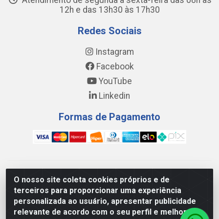
Atendimento de segunda a sexta-feira das 08h às
12h e das 13h30 às 17h30
Redes Sociais
Instagram
Facebook
YouTube
Linkedin
Formas de Pagamento
WING DISTRIBUIDORA COMÉRCIO E LOGÍSTICA DE MATERIAL
O nosso site coleta cookies próprios e de
DE CONSTRUÇÕES LTDA - AV. DA INTEGRAÇÃO, 790 -
terceiros para proporcionar uma experiência
PATRÍCIA GOMES, CAUCAIA/CE - CEP 61.604-505 - CNPJ
personalizada ao usuário, apresentar publicidade
17.523.384/0001-20
relevante de acordo com o seu perfil e melhorar a