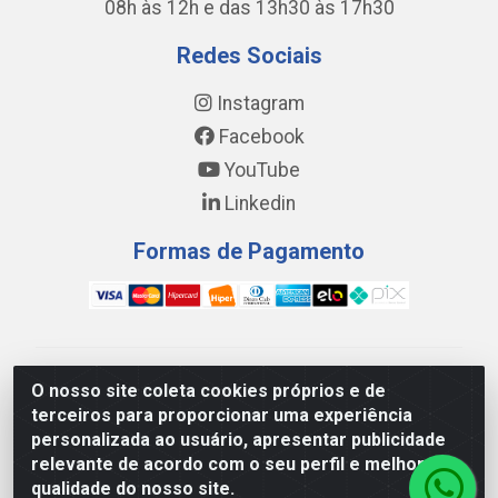
08h às 12h e das 13h30 às 17h30
Redes Sociais
Instagram
Facebook
YouTube
Linkedin
Formas de Pagamento
WING DISTRIBUIDORA COMÉRCIO E LOGÍSTICA DE
O nosso site coleta cookies próprios e de
MATERIAL DE CONSTRUÇÕES LTDA - AV. DA
terceiros para proporcionar uma experiência
INTEGRAÇÃO, 790 - PATRÍCIA GOMES, CAUCAIA/CE -
personalizada ao usuário, apresentar publicidade
CEP 61.604-505 - CNPJ 17.523.384/0001-20
relevante de acordo com o seu perfil e melhorar a
qualidade do nosso site.