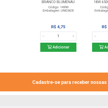
BRANCO BLUMENAU
18W 650
digo: 16001
agem: UNIDADE
Código: 14990
Códig
Embalagem: UNIDADE
Embalag
R$ 18,82
R$ 4,75
R$
Adicionar
Adicionar
Ad
Cadastre-se para receber nossas 