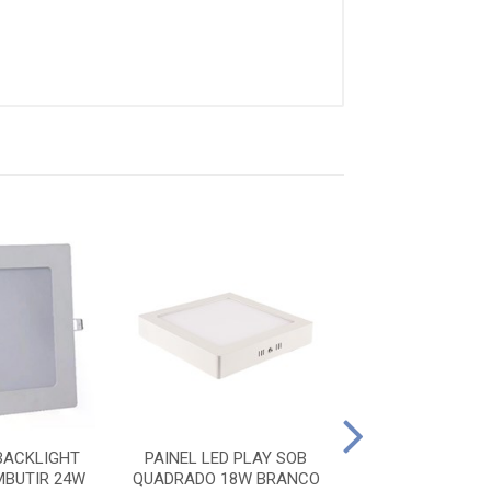
PAINEL LED E
BACKLIGHT
PAINEL LED PLAY SOB
QUADRADO 18W
BUTIR 24W
QUADRADO 18W BRANCO
6500K BLUM