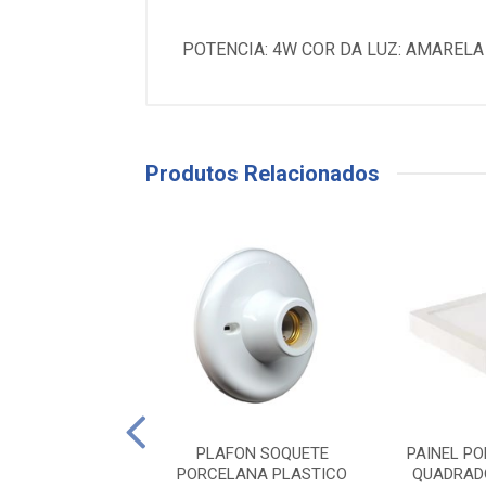
POTENCIA: 4W COR DA LUZ: AMARELA
Produtos Relacionados
L LED EMBUTIR
PLAFON SOQUETE
PAINEL P
DO 18W BRANCO
PORCELANA PLASTICO
QUADRAD
0K BLUMENAU