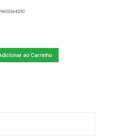
899605564290
dicionar ao Carrinho