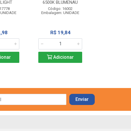
-LIGHT
6500K BLUMENAU
Código: 16
Embalagem: U
 17778
Código: 16002
 UNIDADE
Embalagem: UNIDADE
R$ 18,8
,98
R$ 19,84
Adicio
ionar
Adicionar