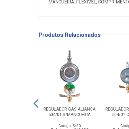
MANGUEIRA: FLEXIVEL, COMPRIMENTO
Produtos Relacionados
OR GAS ALIANCA
REGULADOR GAS ALIANCA
REGULADOR
01 C/MANG 80
504/01 S/MANGUEIRA
504/01 
ódigo: 8688
agem: UNIDADE
Código: 5430
Códi