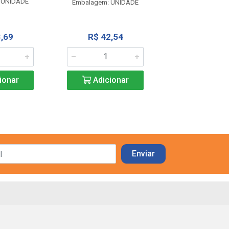
 UNIDADE
Embalagem: UNIDADE
R$ 51,6
,69
R$ 42,54
Adicio
ionar
Adicionar