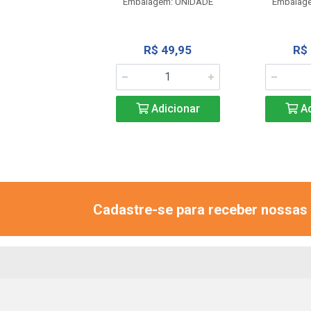
Embalagem: UNIDADE
Embalag
R$ 51,64
R$ 49,95
R$
Adicionar
Adicionar
Ad
Cadastre-se para receber nossas 