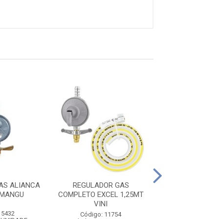
REGULADOR GAS
AS ALIANCA
REGULADOR GAS
505/01 C/MA
/MANGU
COMPLETO EXCEL 1,25MT
VINI
Código: 86
Embalagem: U
 5432
Código: 11754