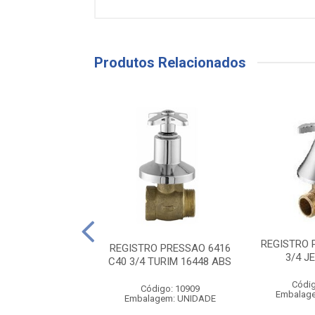
Produtos Relacionados
AV 1502 SEMI-
REGISTRO 
1.1/2 DN40 DECA
REGISTRO PRESSAO 6416
3/4 J
C40 3/4 TURIM 16448 ABS
digo: 16178
alagem: PECA
Códig
Código: 10909
Embalag
Embalagem: UNIDADE