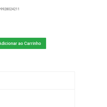
899928024211
dicionar ao Carrinho