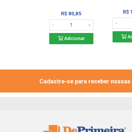
$ 102,57
R$ 
R$ 80,85
Adicionar
Ad
Adicionar
Cadastre-se para receber nossas 