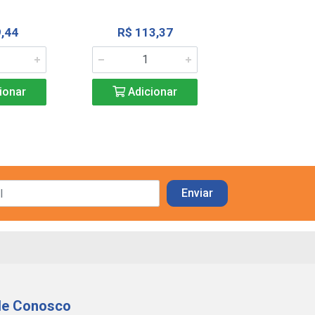
R$ 102,
,44
R$ 113,37
Adicio
ionar
Adicionar
le Conosco