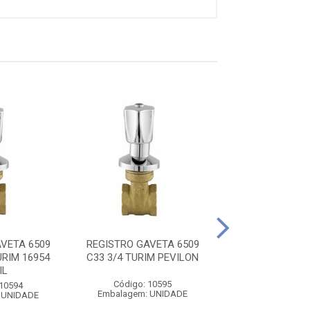
REG GAV 1502
INDUST 1.1/2 D
VETA 6509
REGISTRO GAVETA 6509
URIM 16954
C33 3/4 TURIM PEVILON
Código: 16
IL
Embalagem: 
Código: 10595
 10594
Embalagem: UNIDADE
 UNIDADE