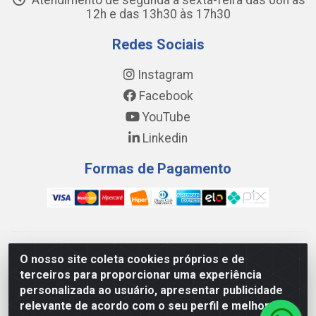
Atendimento de segunda a sexta-feira das 08h às
12h e das 13h30 às 17h30
Redes Sociais
Instagram
Facebook
YouTube
Linkedin
Formas de Pagamento
WING DISTRIBUIDORA COMÉRCIO E LOGÍSTICA DE MATERIAL
O nosso site coleta cookies próprios e de
DE CONSTRUÇÕES LTDA - AV. DA INTEGRAÇÃO, 790 -
terceiros para proporcionar uma experiência
PATRÍCIA GOMES, CAUCAIA/CE - CEP 61.604-505 - CNPJ
personalizada ao usuário, apresentar publicidade
17.523.384/0001-20
relevante de acordo com o seu perfil e melhorar a