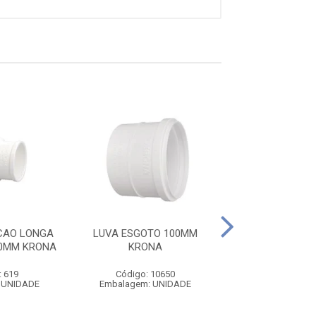
CAO LONGA
LUVA ESGOTO 100MM
JOELHO ESGOTO
0MM KRONA
KRONA
KRONA
: 619
Código: 10650
Código: 21
 UNIDADE
Embalagem: UNIDADE
Embalagem: U