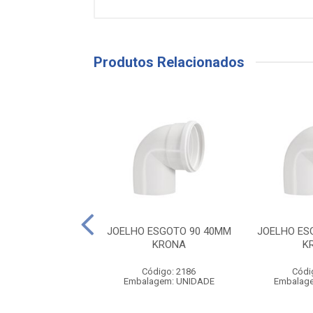
Produtos Relacionados
ESGOTO 90 75MM
JOELHO ESGOTO 90 40MM
JOELHO ES
KRONA
KRONA
K
ódigo: 2185
Código: 2186
Códi
agem: UNIDADE
Embalagem: UNIDADE
Embalag