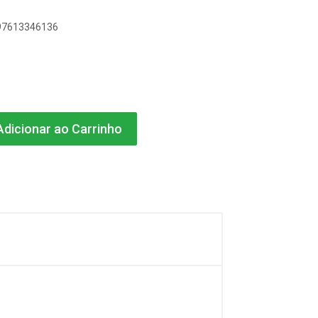
897613346136
dicionar ao Carrinho