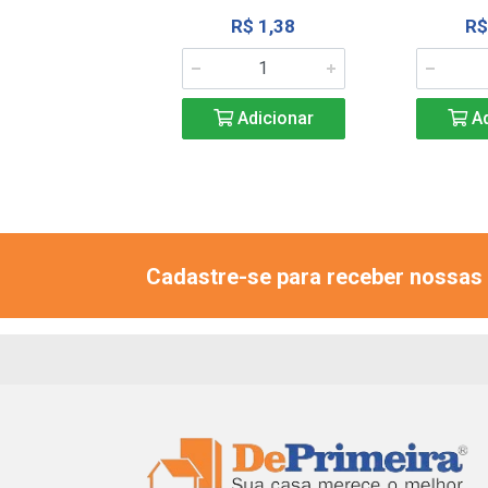
R$ 8,25
R$ 1,38
R$
Adicionar
Adicionar
Ad
Cadastre-se para receber nossas 