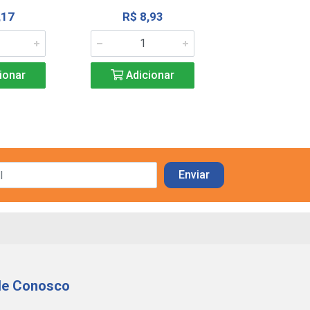
,17
R$ 8,93
R$ 8,2
ionar
Adicionar
Adicio
le Conosco