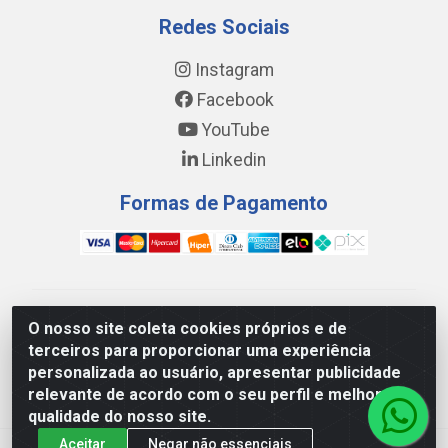
Redes Sociais
Instagram
Facebook
YouTube
Linkedin
Formas de Pagamento
WING DISTRIBUIDORA COMÉRCIO E LOGÍSTICA DE
O nosso site coleta cookies próprios e de
MATERIAL DE CONSTRUÇÕES LTDA - AV. DA
terceiros para proporcionar uma experiência
INTEGRAÇÃO, 790 - PATRÍCIA GOMES, CAUCAIA/CE -
personalizada ao usuário, apresentar publicidade
CEP 61.604-505 - CNPJ 17.523.384/0001-20
relevante de acordo com o seu perfil e melhorar a
qualidade do nosso site.
Aceitar
Negar não essenciais