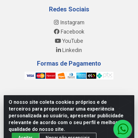
Redes Sociais
Instagram
Facebook
YouTube
Linkedin
Formas de Pagamento
WING DISTRIBUIDORA COMÉRCIO E LOGÍSTICA DE
O nosso site coleta cookies próprios e de
MATERIAL DE CONSTRUÇÕES LTDA - AV. DA
terceiros para proporcionar uma experiência
INTEGRAÇÃO, 790 - PATRÍCIA GOMES, CAUCAIA/CE -
personalizada ao usuário, apresentar publicidade
CEP 61.604-505 - CNPJ 17.523.384/0001-20
relevante de acordo com o seu perfil e melhorar a
qualidade do nosso site.
Aceitar
Negar não essenciais