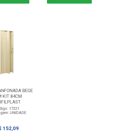
ANFONADA BEGE
 KIT 84CM
RFILPLAST
digo: 17221
agem: UNIDADE
$ 152,09