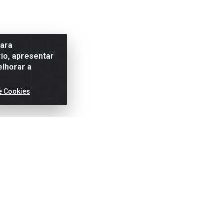
para
io, apresentar
elhorar a
e Cookies