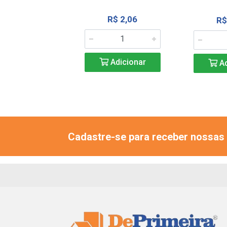
R$ 8,92
R$ 2,06
R$
Adicionar
Adicionar
Ad
Cadastre-se para receber nossas 