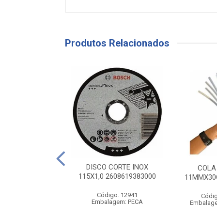
Produtos Relacionados
O DIAMANTADO
DISCO CORTE INOX
COLA
O 110MM WAVES
115X1,0 2608619383000
11MMX30
BLACK
digo: 13756
Código: 12941
Códig
agem: UNIDADE
Embalagem: PECA
Embalag