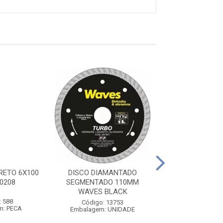
DISCO DIAMA
ETO 6X100
DISCO DIAMANTADO
CONTINUO 110
0208
SEGMENTADO 110MM
BLACK
WAVES BLACK
Código: 13
: 588
Embalagem: U
Código: 13753
m: PECA
Embalagem: UNIDADE