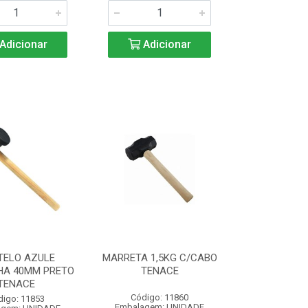
Adicionar
Adicionar
TELO AZULE
MARRETA 1,5KG C/CABO
HA 40MM PRETO
TENACE
TENACE
Código: 11860
digo: 11853
Embalagem: UNIDADE