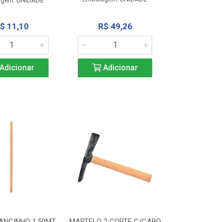
agem: UNIDADE
$ 11,10
R$ 49,26
Adicionar
Adicionar
ANCINHO 1,50MT
MARTELO 2 CORTE C/CABO