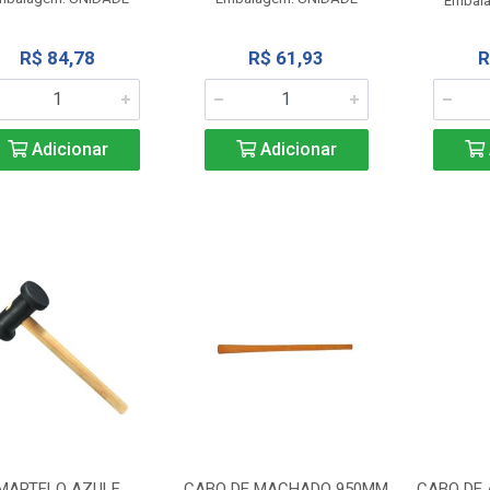
Embal
R$ 84,78
R$ 61,93
R
Adicionar
Adicionar
MARTELO AZULE
CABO DE MACHADO 950MM
CABO DE 