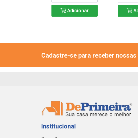
Adicionar
Adicionar
Ad
Cadastre-se para receber nossas 
Institucional