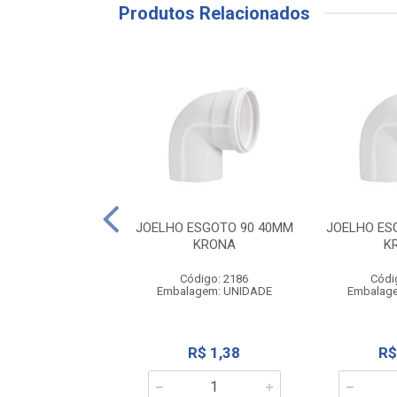
Produtos Relacionados
ESGOTO 90 75MM
JOELHO ESGOTO 90 40MM
JOELHO ES
KRONA
KRONA
K
ódigo: 2185
Código: 2186
Códi
agem: UNIDADE
Embalagem: UNIDADE
Embalag
R$ 8,25
R$ 1,38
R$