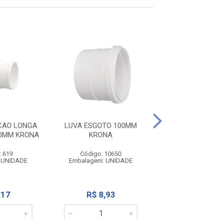
CAO LONGA
LUVA ESGOTO 100MM
JOELHO ESGOTO
0MM KRONA
KRONA
KRONA
: 619
Código: 10650
Código: 21
 UNIDADE
Embalagem: UNIDADE
Embalagem: U
,17
R$ 8,93
R$ 8,2