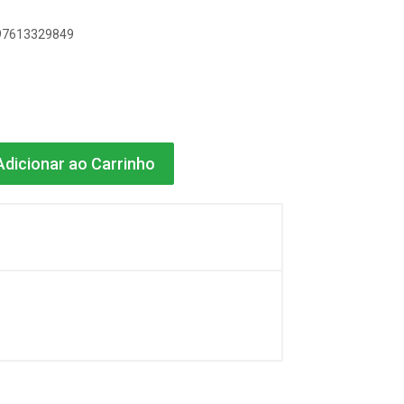
897613329849
dicionar ao Carrinho