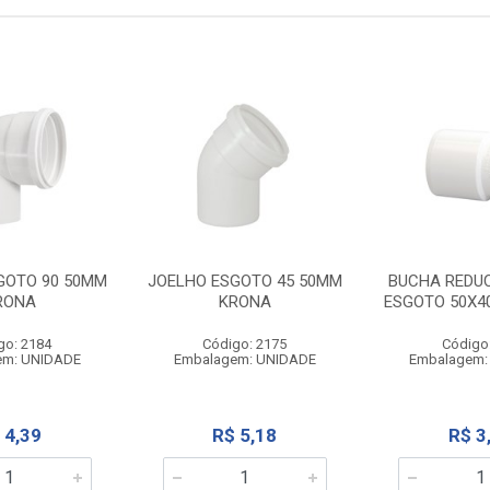
GOTO 90 50MM
JOELHO ESGOTO 45 50MM
BUCHA REDU
RONA
KRONA
ESGOTO 50X4
go: 2184
Código: 2175
Código
em: UNIDADE
Embalagem: UNIDADE
Embalagem:
 4,39
R$ 5,18
R$ 3