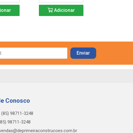
ionar
Adicionar
Adicio
le Conosco
(85) 98711-3248
85) 98711-3248
vendas@deprimeiraconstrucoes.com.br