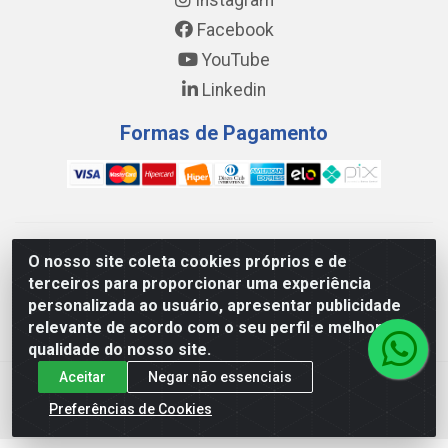
Instagram
Facebook
YouTube
Linkedin
Formas de Pagamento
WING DISTRIBUIDORA COMÉRCIO E LOGÍSTICA DE MATERIAL
O nosso site coleta cookies próprios e de
DE CONSTRUÇÕES LTDA - AV. DA INTEGRAÇÃO, 790 -
terceiros para proporcionar uma experiência
PATRÍCIA GOMES, CAUCAIA/CE - CEP 61.604-505 - CNPJ
personalizada ao usuário, apresentar publicidade
17.523.384/0001-20
relevante de acordo com o seu perfil e melhorar a
qualidade do nosso site.
Aceitar
Negar não essenciais
Preferências de Cookies