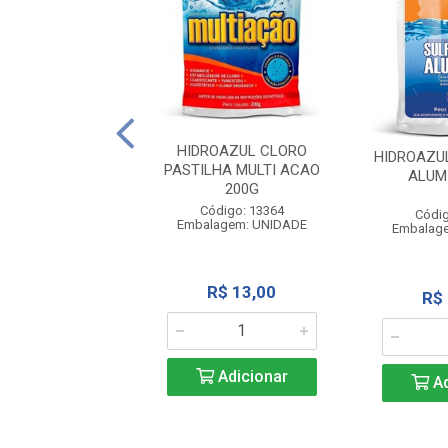
UL BARRILHA 2KG
HIDROAZUL CLORO
HIDROAZU
PASTILHA MULTI ACAO
ALUM
200G
digo: 13372
agem: UNIDADE
Código: 13364
Códig
Embalagem: UNIDADE
Embalag
R$ 43,38
R$ 13,00
R$
Adicionar
Adicionar
Ad