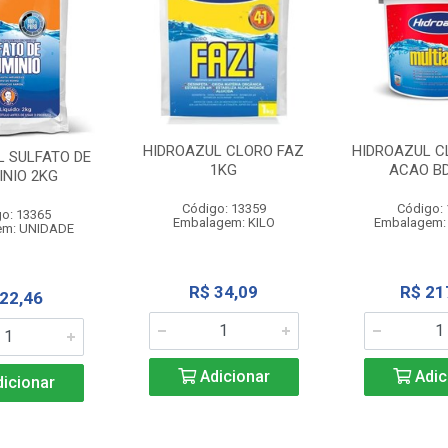
HIDROAZUL CLORO FAZ
HIDROAZUL C
L SULFATO DE
1KG
ACAO BD
INIO 2KG
Código: 13359
Código:
o: 13365
Embalagem: KILO
Embalagem:
em: UNIDADE
R$ 34,09
R$ 21
 22,46
Adicionar
Adic
icionar