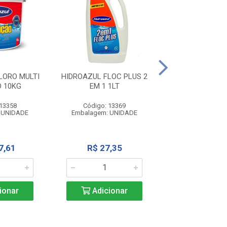
HIDROAZUL BARR
LORO MULTI
HIDROAZUL FLOC PLUS 2
 10KG
EM 1 1LT
Código: 13
Embalagem: U
 13358
Código: 13369
 UNIDADE
Embalagem: UNIDADE
R$ 43,3
7,61
R$ 27,35
Adicio
ionar
Adicionar