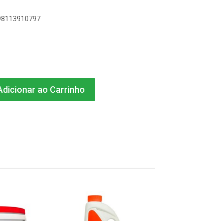
898113910797
dicionar ao Carrinho