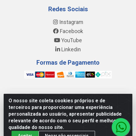
Redes Sociais
Instagram
Facebook
YouTube
Linkedin
Formas de Pagamento
WING DISTRIBUIDORA COMÉRCIO E LOGÍSTICA DE
O nosso site coleta cookies próprios e de
MATERIAL DE CONSTRUÇÕES LTDA - AV. DA
terceiros para proporcionar uma experiência
INTEGRAÇÃO, 790 - PATRÍCIA GOMES, CAUCAIA/CE -
personalizada ao usuário, apresentar publicidade
CEP 61.604-505 - CNPJ 17.523.384/0001-20
relevante de acordo com o seu perfil e melhorar a
qualidade do nosso site.
Aceitar
Negar não essenciais