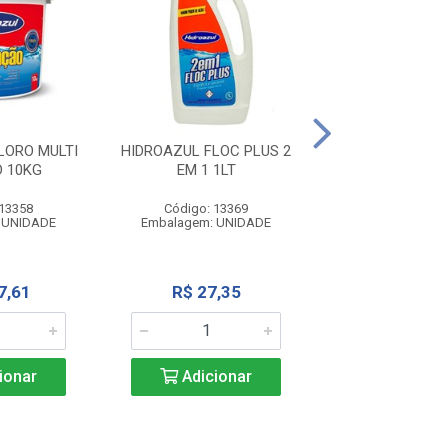
HIDROAZUL BARR
LORO MULTI
HIDROAZUL FLOC PLUS 2
 10KG
EM 1 1LT
Código: 13
Embalagem: U
 13358
Código: 13369
 UNIDADE
Embalagem: UNIDADE
R$ 43,3
7,61
R$ 27,35
Adicio
ionar
Adicionar