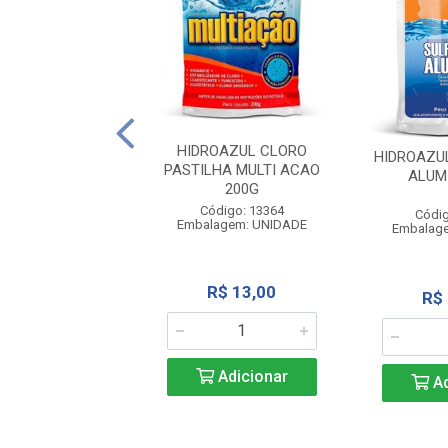
UL BARRILHA 2KG
HIDROAZUL CLORO
HIDROAZU
PASTILHA MULTI ACAO
ALUM
200G
digo: 13372
agem: UNIDADE
Código: 13364
Códig
Embalagem: UNIDADE
Embalag
R$ 43,38
R$ 13,00
R$
Adicionar
Adicionar
Ad