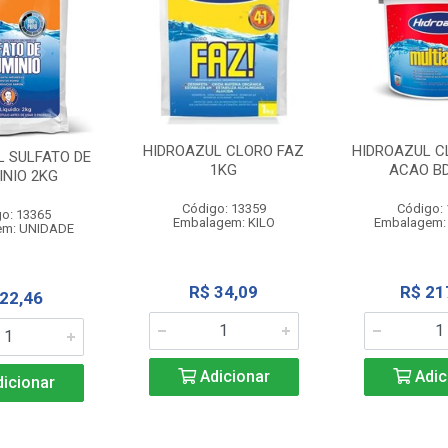
HIDROAZUL CLORO FAZ
HIDROAZUL C
L SULFATO DE
1KG
ACAO BD
INIO 2KG
Código: 13359
Código:
o: 13365
Embalagem: KILO
Embalagem:
em: UNIDADE
R$ 34,09
R$ 21
 22,46
Adicionar
Adic
icionar