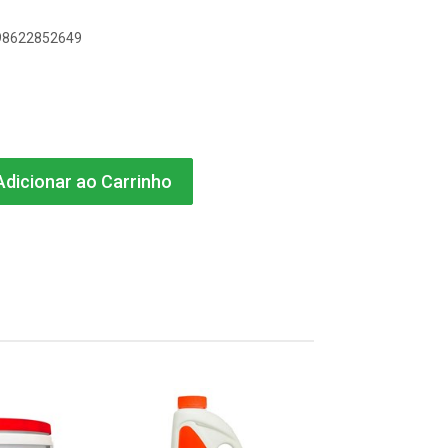
898622852649
dicionar ao Carrinho