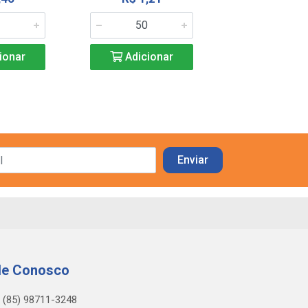
Adicio
ionar
Adicionar
le Conosco
(85) 98711-3248