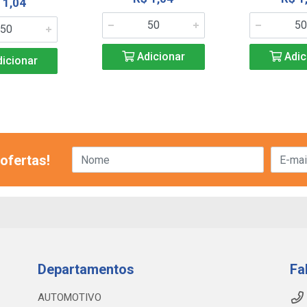
 1,04
Adicionar
Adic
icionar
ofertas!
Departamentos
Fa
AUTOMOTIVO