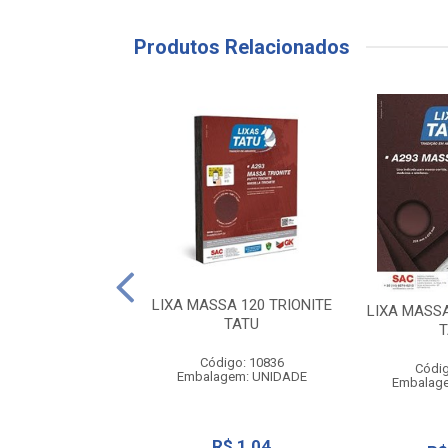
Produtos Relacionados
SA 220 TRIONITE
LIXA MASSA 120 TRIONITE
TATU
LIXA MASSA
TATU
T
digo: 10839
agem: UNIDADE
Código: 10836
Códig
Embalagem: UNIDADE
Embalag
R$ 0,85
R$ 1,04