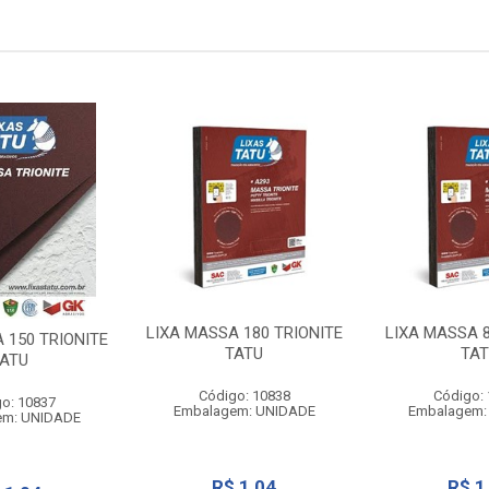
LIXA MASSA 180 TRIONITE
LIXA MASSA 8
 150 TRIONITE
TATU
TAT
ATU
Código: 10838
Código:
o: 10837
Embalagem: UNIDADE
Embalagem:
em: UNIDADE
R$ 1,04
R$ 1