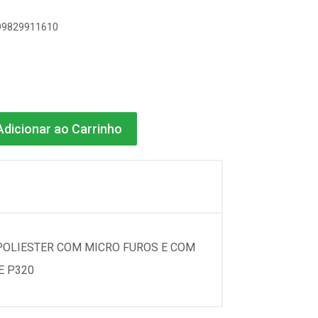
899829911610
dicionar ao Carrinho
A POLIESTER COM MICRO FUROS E COM
E P320