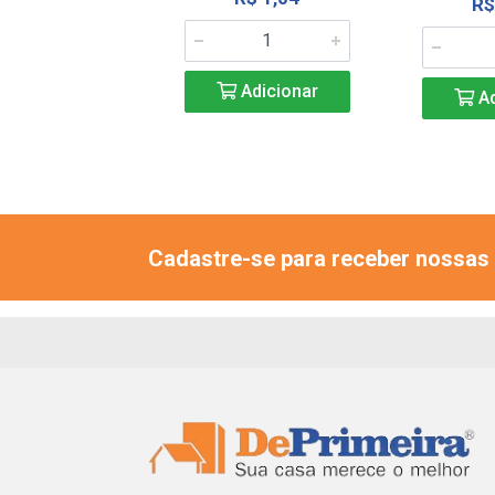
R$
Adicionar
Adicionar
Ad
Cadastre-se para receber nossas 