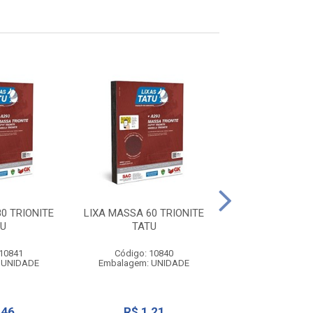
LIXA MASSA 220
0 TRIONITE
LIXA MASSA 60 TRIONITE
TATU
U
TATU
Código: 10
Embalagem: U
 10841
Código: 10840
 UNIDADE
Embalagem: UNIDADE
R$ 0,8
,46
R$ 1,21