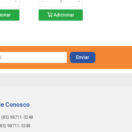
Adicio
ionar
Adicionar
le Conosco
(85) 98711-3248
85) 98711-3248