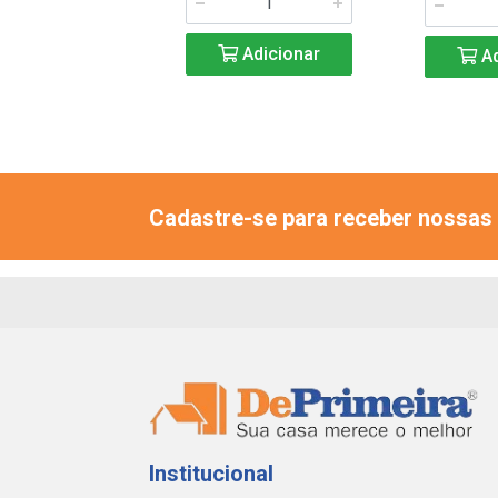
Adicionar
Adicionar
Ad
Cadastre-se para receber nossas 
Institucional