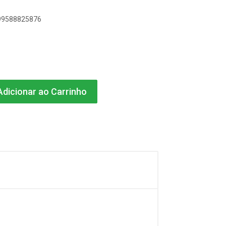
899588825876
dicionar ao Carrinho