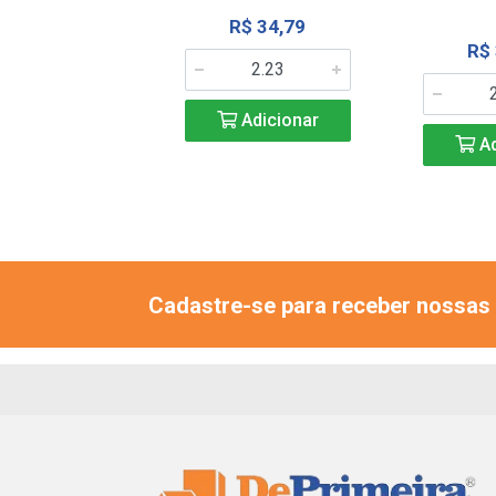
R$ 33,66
R$ 34,79
R$
Adicionar
Adicionar
Ad
Cadastre-se para receber nossas 