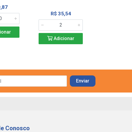
,87
R$ 33,6
R$ 35,54
ionar
Adicio
Adicionar
le Conosco