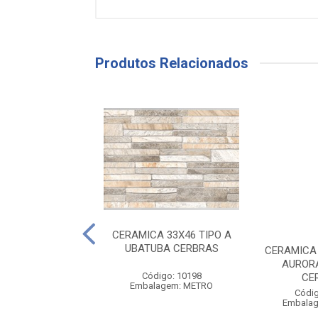
Produtos Relacionados
MICA KARINA
CERAMICA 33X46 TIPO A
M 32X57 CANOVA
UBATUBA CERBRAS
CERAMICA 
2,00M
AUROR
Código: 10198
CE
digo: 11411
Embalagem: METRO
lagem: METRO
Códig
Embala