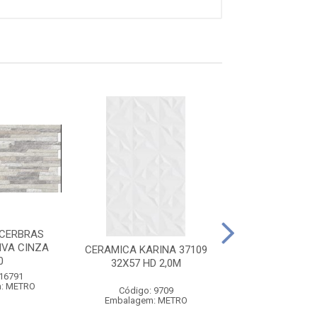
CERBRAS
CERAMICA K
IVA CINZA
37021/IM 32X5
CERAMICA KARINA 37109
0
2,00M
32X57 HD 2,0M
 16791
Código: 11
: METRO
Embalagem: 
Código: 9709
Embalagem: METRO