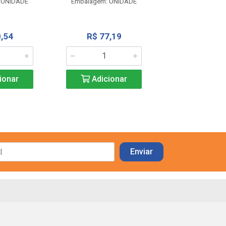
 UNIDADE
Embalagem: UNIDADE
R$ 77,1
,54
R$ 77,19
Adicio
ionar
Adicionar