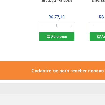
Embalagem: UNIDADE
Embalag
R$ 77,19
R$ 77,19
R$
Adicionar
Adicionar
Ad
Cadastre-se para receber nossas 