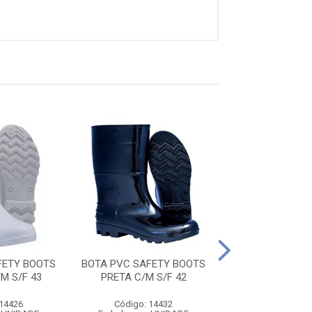
BOTA PVC SAFE
FETY BOOTS
BOTA PVC SAFETY BOOTS
PRETA C/M S
M S/F 43
PRETA C/M S/F 42
Código: 14
Embalagem: U
 14426
Código: 14432