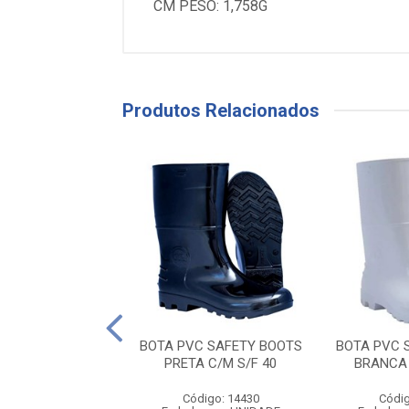
CM PESO: 1,758G
Produtos Relacionados
C SAFETY BOOTS
BOTA PVC SAFETY BOOTS
BOTA PVC 
A C/M S/F 43
PRETA C/M S/F 40
BRANCA 
digo: 14433
agem: UNIDADE
Código: 14430
Códig