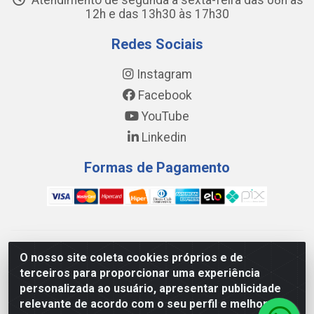
Atendimento de segunda a sexta-feira das 08h às
12h e das 13h30 às 17h30
Redes Sociais
Instagram
Facebook
YouTube
Linkedin
Formas de Pagamento
WING DISTRIBUIDORA COMÉRCIO E LOGÍSTICA DE MATERIAL
O nosso site coleta cookies próprios e de
DE CONSTRUÇÕES LTDA - AV. DA INTEGRAÇÃO, 790 -
terceiros para proporcionar uma experiência
PATRÍCIA GOMES, CAUCAIA/CE - CEP 61.604-505 - CNPJ
personalizada ao usuário, apresentar publicidade
17.523.384/0001-20
relevante de acordo com o seu perfil e melhorar a