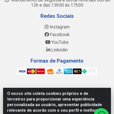
Atendimento de segunda a sexta-feira das 08h às
12h e das 13h30 às 17h30
Redes Sociais
Instagram
Facebook
YouTube
Linkedin
Formas de Pagamento
WING DISTRIBUIDORA COMÉRCIO E LOGÍSTICA DE MATERIAL
O nosso site coleta cookies próprios e de
DE CONSTRUÇÕES LTDA - AV. DA INTEGRAÇÃO, 790 -
terceiros para proporcionar uma experiência
PATRÍCIA GOMES, CAUCAIA/CE - CEP 61.604-505 - CNPJ
personalizada ao usuário, apresentar publicidade
17.523.384/0001-20
relevante de acordo com o seu perfil e melhorar a