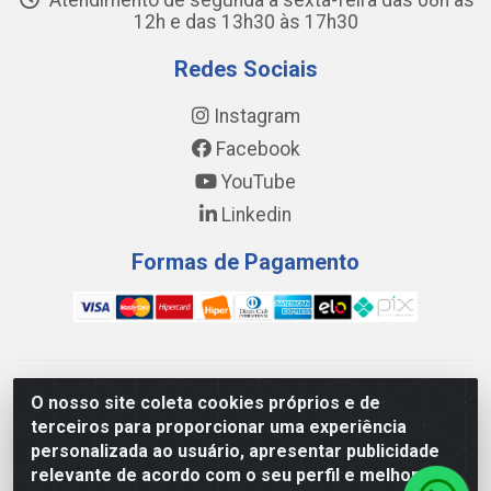
Atendimento de segunda a sexta-feira das 08h às
12h e das 13h30 às 17h30
Redes Sociais
Instagram
Facebook
YouTube
Linkedin
Formas de Pagamento
WING DISTRIBUIDORA COMÉRCIO E LOGÍSTICA DE MATERIAL
O nosso site coleta cookies próprios e de
DE CONSTRUÇÕES LTDA - AV. DA INTEGRAÇÃO, 790 -
terceiros para proporcionar uma experiência
PATRÍCIA GOMES, CAUCAIA/CE - CEP 61.604-505 - CNPJ
personalizada ao usuário, apresentar publicidade
17.523.384/0001-20
relevante de acordo com o seu perfil e melhorar a