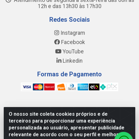
Atendimento de segunda a sexta-feira das 08h às
12h e das 13h30 às 17h30
Redes Sociais
Instagram
Facebook
YouTube
Linkedin
Formas de Pagamento
WING DISTRIBUIDORA COMÉRCIO E LOGÍSTICA DE MATERIAL
O nosso site coleta cookies próprios e de
DE CONSTRUÇÕES LTDA - AV. DA INTEGRAÇÃO, 790 -
terceiros para proporcionar uma experiência
PATRÍCIA GOMES, CAUCAIA/CE - CEP 61.604-505 - CNPJ
personalizada ao usuário, apresentar publicidade
17.523.384/0001-20
relevante de acordo com o seu perfil e melhorar a