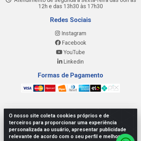
Atendimento de segunda a sexta-feira das 08h às
12h e das 13h30 às 17h30
Redes Sociais
Instagram
Facebook
YouTube
Linkedin
Formas de Pagamento
WING DISTRIBUIDORA COMÉRCIO E LOGÍSTICA DE MATERIAL
O nosso site coleta cookies próprios e de
DE CONSTRUÇÕES LTDA - AV. DA INTEGRAÇÃO, 790 -
terceiros para proporcionar uma experiência
PATRÍCIA GOMES, CAUCAIA/CE - CEP 61.604-505 - CNPJ
personalizada ao usuário, apresentar publicidade
17.523.384/0001-20
relevante de acordo com o seu perfil e melhorar a