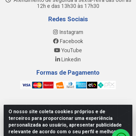
Atendimento de segunda a sexta-feira das 08h às
12h e das 13h30 às 17h30
Redes Sociais
Instagram
Facebook
YouTube
Linkedin
Formas de Pagamento
WING DISTRIBUIDORA COMÉRCIO E LOGÍSTICA DE MATERIAL
O nosso site coleta cookies próprios e de
DE CONSTRUÇÕES LTDA - AV. DA INTEGRAÇÃO, 790 -
terceiros para proporcionar uma experiência
PATRÍCIA GOMES, CAUCAIA/CE - CEP 61.604-505 - CNPJ
personalizada ao usuário, apresentar publicidade
17.523.384/0001-20
relevante de acordo com o seu perfil e melhorar a