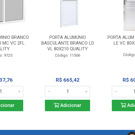
MINIO BRANCO
PORTA ALUMUNIO
PORTA ALUM
0 MC VC 2FL
BASCULANTE BRANCO LD
LE VC 80X
LITY
VL 80X210 QUALITY
Código
o: 9725
Código: 11506
37,76
R$ 665,42
R$ 6
cionar
Adicionar
Adi