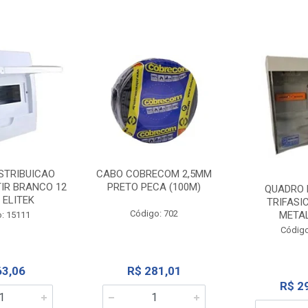
STRIBUICAO
CABO COBRECOM 2,5MM
IR BRANCO 12
PRETO PECA (100M)
QUADRO 
 ELITEK
TRIFASI
Código: 702
META
: 15111
Código
63,06
R$ 281,01
R$ 2