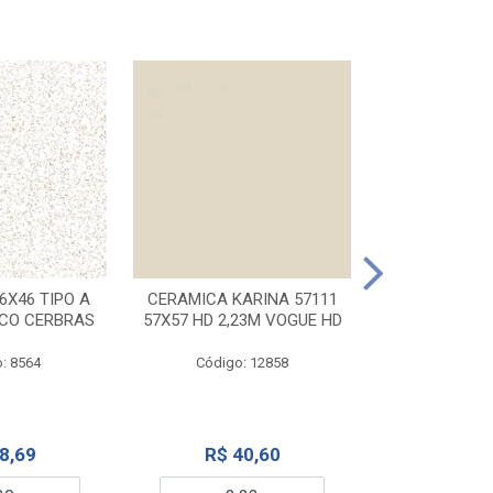
CERAMICA KA
32X56 CARR
6X46 TIPO A
CERAMICA KARINA 57111
NCO CERBRAS
57X57 HD 2,23M VOGUE HD
Código:
: 8564
Código: 12858
R$ 6
8,69
R$ 40,60