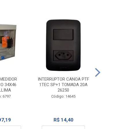
TOMADA CANO
10A 1
INTERRUPTOR CANOA PTF
MEDIDOR
1TEC SP+1 TOMADA 20A
CO 34X46
Código:
26250
LLIMA
Código: 14645
: 6797
R$ 7
R$ 14,40
97,19