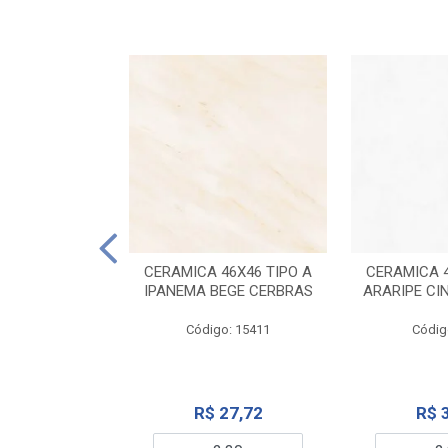
ELANATO
M TIPO A ONYX
CERAMICA 46X46 TIPO A
CERAMICA 4
IDO CERBRAS
IPANEMA BEGE CERBRAS
ARARIPE CI
o: 13755
Código: 15411
Códig
99,19
R$ 27,72
R$ 