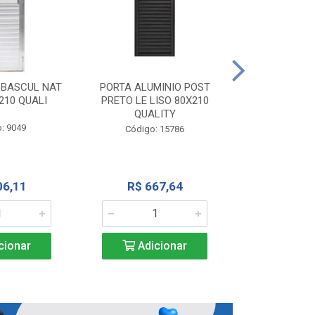
PORTA ALU
CORRER NATU
 BASCUL NAT
PORTA ALUMINIO POST
200X
210 QUALI
PRETO LE LISO 80X210
QUALITY
Código:
: 9049
Código: 15786
R$ 1.5
06,11
R$ 667,64
Adic
cionar
Adicionar