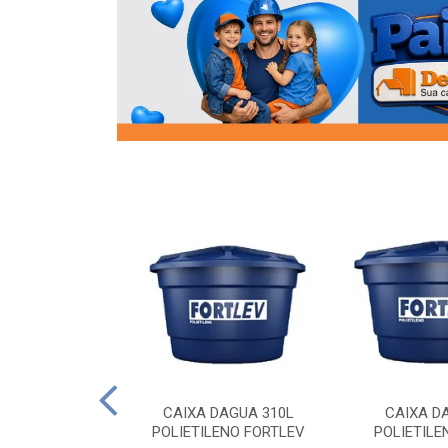
OR FLANGE
CAIXA DAGUA 310L
CAIXA D
/2 SOCEL
POLIETILENO FORTLEV
POLIETILE