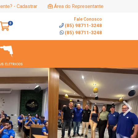
iente? - Cadastrar
Área do Representante
Fale Conosco
0
(85) 98711-3248
(85) 98711-3248
IS ELETRICOS