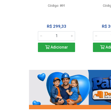
o: 13202
Código: 891
Códig
13,27
R$ 299,33
R$ 3
icionar
Adicionar
Adi