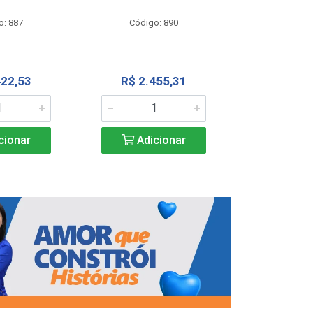
Código
o: 887
Código: 890
R$ 4.0
422,53
R$ 2.455,31
Adic
cionar
Adicionar