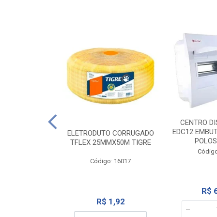
NTE 20M FAME
CENTRO DI
267
EDC12 EMBUT
ELETRODUTO CORRUGADO
POLOS
TFLEX 25MMX50M TIGRE
o: 2000
Código
Código: 16017
12,10
R$ 
R$ 1,92