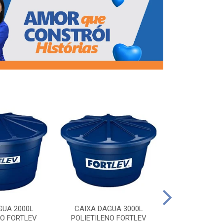
CAIXA DAG
POLIETILEN
GUA 2000L
CAIXA DAGUA 3000L
NO FORTLEV
POLIETILENO FORTLEV