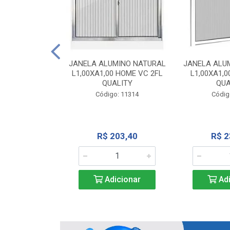
INIO NATURAL
40 VC QUALITY
JANELA ALUMINO NATURAL
JANELA ALU
L1,00XA1,00 HOME VC 2FL
L1,00XA1,0
o: 2343
QUALITY
QUA
Código: 11314
Códig
71,28
R$ 203,40
R$ 2
icionar
Adicionar
Adi