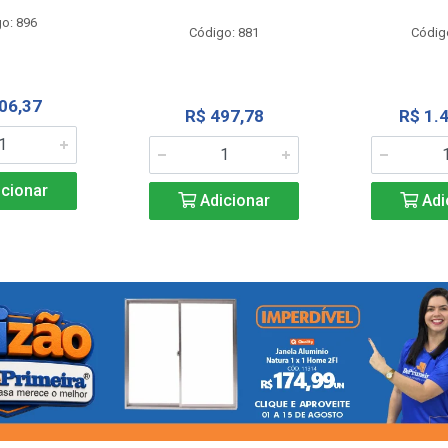
o: 896
Código: 881
Códig
06,37
R$ 497,78
R$ 1.
cionar
Adicionar
Adi