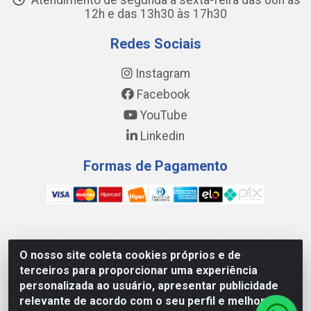
Atendimento de segunda a sexta-feira das 08h às
12h e das 13h30 às 17h30
Redes Sociais
Instagram
Facebook
YouTube
Linkedin
Formas de Pagamento
WING DISTRIBUIDORA COMÉRCIO E LOGÍSTICA DE MATERIAL
O nosso site coleta cookies próprios e de
DE CONSTRUÇÕES LTDA - AV. DA INTEGRAÇÃO, 790 -
terceiros para proporcionar uma experiência
PATRÍCIA GOMES, CAUCAIA/CE - CEP 61.604-505 - CNPJ
personalizada ao usuário, apresentar publicidade
17.523.384/0001-20
relevante de acordo com o seu perfil e melhorar a