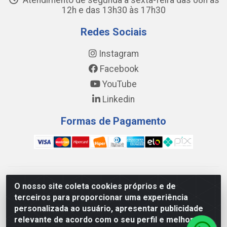
Atendimento de segunda a sexta-feira das 08h às
12h e das 13h30 às 17h30
Redes Sociais
Instagram
Facebook
YouTube
Linkedin
Formas de Pagamento
WING DISTRIBUIDORA COMÉRCIO E LOGÍSTICA DE MATERIAL
O nosso site coleta cookies próprios e de
DE CONSTRUÇÕES LTDA - AV. DA INTEGRAÇÃO, 790 -
terceiros para proporcionar uma experiência
PATRÍCIA GOMES, CAUCAIA/CE - CEP 61.604-505 - CNPJ
personalizada ao usuário, apresentar publicidade
17.523.384/0001-20
relevante de acordo com o seu perfil e melhorar a