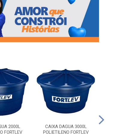
CAIXA DAG
POLIETILEN
GUA 2000L
CAIXA DAGUA 3000L
NO FORTLEV
POLIETILENO FORTLEV