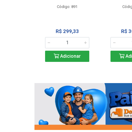
o: 13202
Código: 891
Códig
13,27
R$ 299,33
R$ 3
icionar
Adicionar
Adi