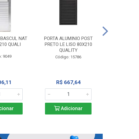
PORTA ALU
CORRER NATU
 BASCUL NAT
PORTA ALUMINIO POST
200X
210 QUALI
PRETO LE LISO 80X210
QUALITY
Código:
: 9049
Código: 15786
R$ 1.5
06,11
R$ 667,64
Adic
cionar
Adicionar