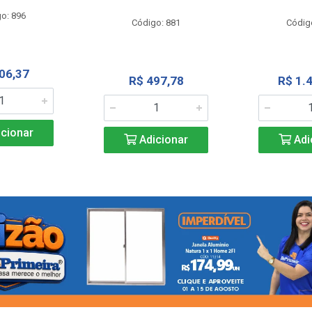
o: 896
Código: 881
Códig
06,37
R$ 497,78
R$ 1.
cionar
Adicionar
Adi