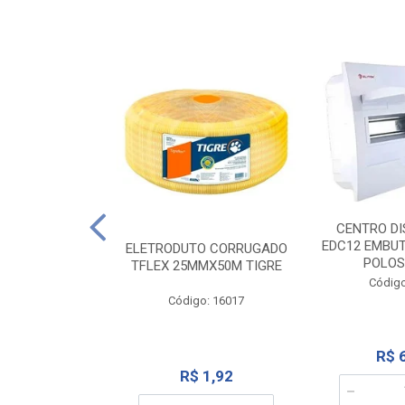
NTE 20M FAME
CENTRO DI
267
EDC12 EMBUT
ELETRODUTO CORRUGADO
POLOS
TFLEX 25MMX50M TIGRE
o: 2000
Código
Código: 16017
12,10
R$ 
R$ 1,92