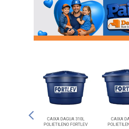
OR FLANGE
CAIXA DAGUA 310L
CAIXA D
/2 SOCEL
POLIETILENO FORTLEV
POLIETILE