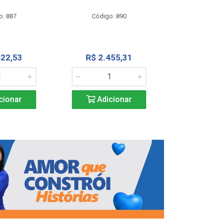
Código
o: 887
Código: 890
R$ 4.0
422,53
R$ 2.455,31
Adic
cionar
Adicionar