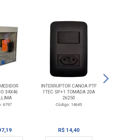
TOMADA CANO
10A 1
INTERRUPTOR CANOA PTF
MEDIDOR
1TEC SP+1 TOMADA 20A
CO 34X46
Código:
26250
LLIMA
Código: 14645
: 6797
R$ 7
R$ 14,40
97,19