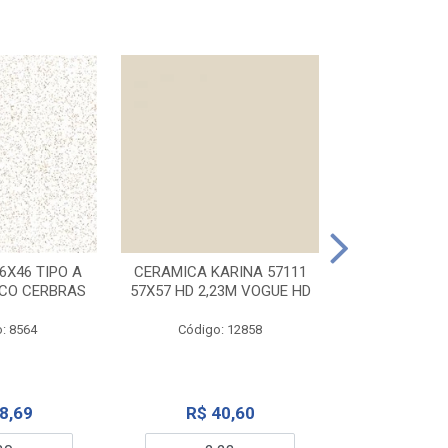
CERAMICA KA
32X56 CARR
6X46 TIPO A
CERAMICA KARINA 57111
NCO CERBRAS
57X57 HD 2,23M VOGUE HD
Código:
: 8564
Código: 12858
R$ 6
8,69
R$ 40,60