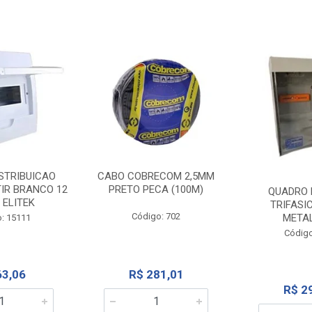
STRIBUICAO
CABO COBRECOM 2,5MM
IR BRANCO 12
PRETO PECA (100M)
QUADRO 
 ELITEK
TRIFASI
Código: 702
META
: 15111
Código
63,06
R$ 281,01
R$ 2