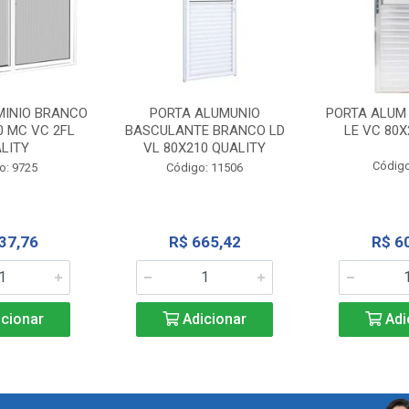
MINIO BRANCO
PORTA ALUMUNIO
PORTA ALUM
0 MC VC 2FL
BASCULANTE BRANCO LD
LE VC 80X
LITY
VL 80X210 QUALITY
Código
o: 9725
Código: 11506
37,76
R$ 665,42
R$ 6
cionar
Adicionar
Adi