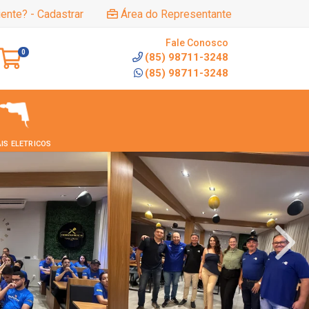
iente? - Cadastrar
Área do Representante
Fale Conosco
0
(85) 98711-3248
(85) 98711-3248
IS ELETRICOS