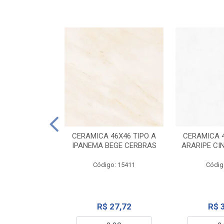
ELANATO
M TIPO A ONYX
CERAMICA 46X46 TIPO A
CERAMICA 4
IDO CERBRAS
IPANEMA BEGE CERBRAS
ARARIPE CI
o: 13755
Código: 15411
Códig
99,19
R$ 27,72
R$ 