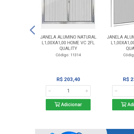
INIO NATURAL
40 VC QUALITY
JANELA ALUMINO NATURAL
JANELA ALU
L1,00XA1,00 HOME VC 2FL
L1,00XA1,0
o: 2343
QUALITY
QUA
Código: 11314
Códig
71,28
R$ 203,40
R$ 2
icionar
Adicionar
Adi