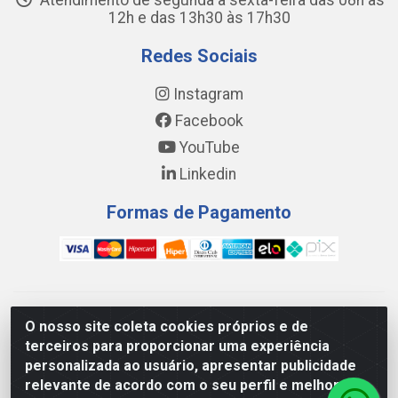
Atendimento de segunda a sexta-feira das 08h às
12h e das 13h30 às 17h30
Redes Sociais
Instagram
Facebook
YouTube
Linkedin
Formas de Pagamento
WING DISTRIBUIDORA COMÉRCIO E LOGÍSTICA DE MATERIAL
O nosso site coleta cookies próprios e de
DE CONSTRUÇÕES LTDA - AV. DA INTEGRAÇÃO, 790 -
terceiros para proporcionar uma experiência
PATRÍCIA GOMES, CAUCAIA/CE - CEP 61.604-505 - CNPJ
personalizada ao usuário, apresentar publicidade
17.523.384/0001-20
relevante de acordo com o seu perfil e melhorar a