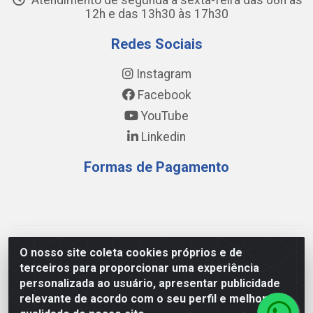
Atendimento de segunda a sexta-feira das 08h às
12h e das 13h30 às 17h30
Redes Sociais
Instagram
Facebook
YouTube
Linkedin
Formas de Pagamento
WING DISTRIBUIDORA COMÉRCIO E LOGÍSTICA DE MATERIAL
O nosso site coleta cookies próprios e de
DE CONSTRUÇÕES LTDA - AV. DA INTEGRAÇÃO, 790 -
terceiros para proporcionar uma experiência
PATRÍCIA GOMES, CAUCAIA/CE - CEP 61.604-505 - CNPJ
personalizada ao usuário, apresentar publicidade
17.523.384/0001-20
relevante de acordo com o seu perfil e melhorar a