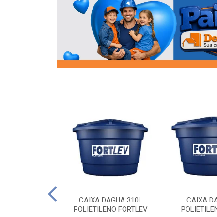
OR FLANGE
CAIXA DAGUA 310L
CAIXA D
/2 SOCEL
POLIETILENO FORTLEV
POLIETILE