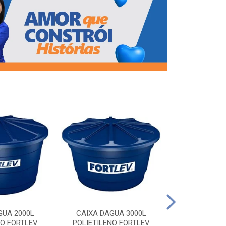
CAIXA DAG
POLIETILEN
GUA 2000L
CAIXA DAGUA 3000L
NO FORTLEV
POLIETILENO FORTLEV