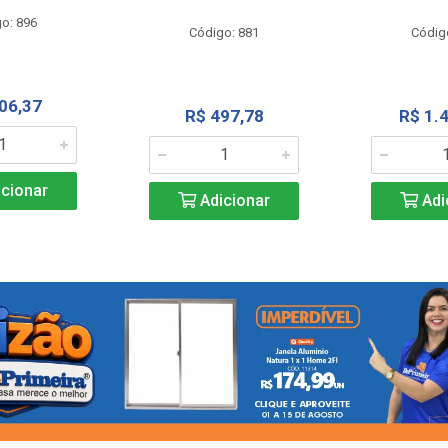
o: 896
Código: 881
Códig
06,37
R$ 497,78
R$ 1.
cionar
Adicionar
Adi