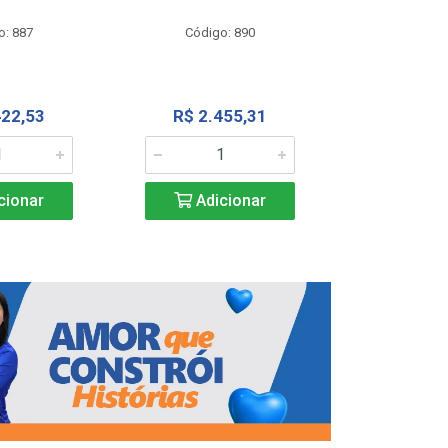
Código
o: 887
Código: 890
R$ 4.0
422,53
R$ 2.455,31
Adic
cionar
Adicionar