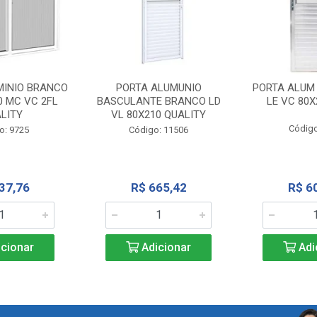
MINIO BRANCO
PORTA ALUMUNIO
PORTA ALUM
0 MC VC 2FL
BASCULANTE BRANCO LD
LE VC 80X
LITY
VL 80X210 QUALITY
Código
o: 9725
Código: 11506
37,76
R$ 665,42
R$ 6
cionar
Adicionar
Adi