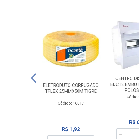
NTE 20M FAME
CENTRO DI
267
EDC12 EMBUT
ELETRODUTO CORRUGADO
POLOS
TFLEX 25MMX50M TIGRE
o: 2000
Código
Código: 16017
12,10
R$ 
R$ 1,92