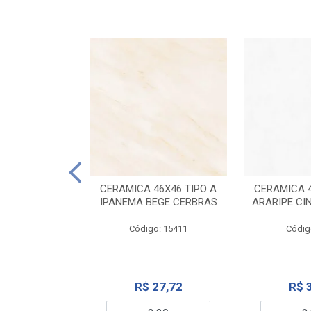
ELANATO
M TIPO A ONYX
CERAMICA 46X46 TIPO A
CERAMICA 4
IDO CERBRAS
IPANEMA BEGE CERBRAS
ARARIPE CI
o: 13755
Código: 15411
Códig
99,19
R$ 27,72
R$ 