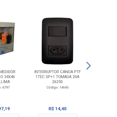
TOMADA CANO
10A 1
INTERRUPTOR CANOA PTF
MEDIDOR
1TEC SP+1 TOMADA 20A
CO 34X46
Código:
26250
LLIMA
Código: 14645
: 6797
R$ 7
R$ 14,40
97,19