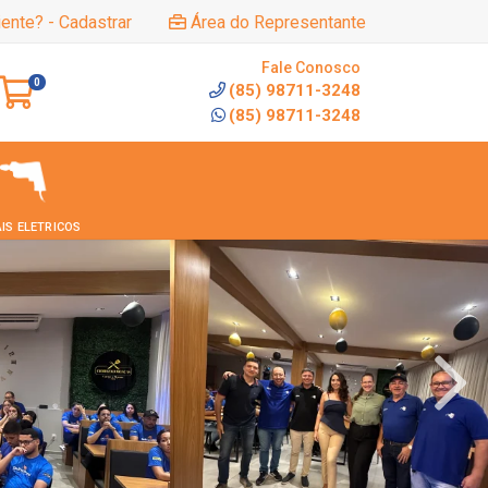
iente? - Cadastrar
Área do Representante
Fale Conosco
0
(85) 98711-3248
(85) 98711-3248
IS ELETRICOS