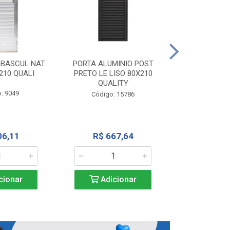
PORTA ALU
CORRER NATU
 BASCUL NAT
PORTA ALUMINIO POST
200X
210 QUALI
PRETO LE LISO 80X210
QUALITY
Código:
: 9049
Código: 15786
R$ 1.5
06,11
R$ 667,64
Adic
cionar
Adicionar