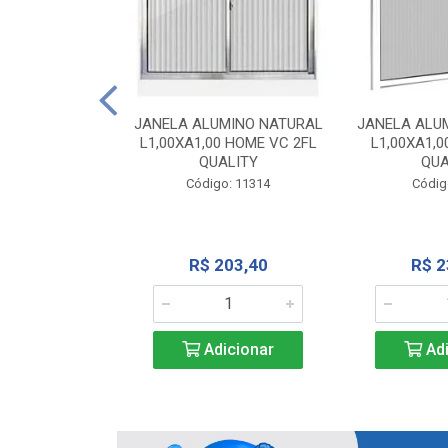
INIO NATURAL
40 VC QUALITY
JANELA ALUMINO NATURAL
JANELA ALU
L1,00XA1,00 HOME VC 2FL
L1,00XA1,0
o: 2343
QUALITY
QUA
Código: 11314
Códig
71,28
R$ 203,40
R$ 2
icionar
Adicionar
Adi