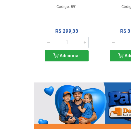
o: 13202
Código: 891
Códig
13,27
R$ 299,33
R$ 3
icionar
Adicionar
Adi