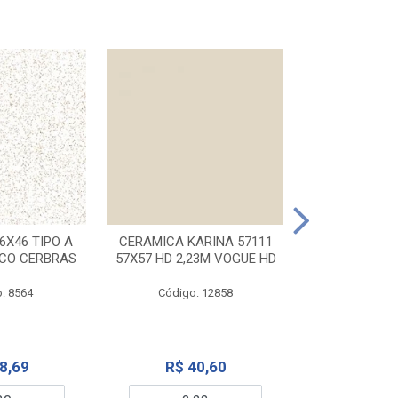
CERAMICA KA
32X56 CARR
6X46 TIPO A
CERAMICA KARINA 57111
NCO CERBRAS
57X57 HD 2,23M VOGUE HD
Código:
: 8564
Código: 12858
R$ 6
8,69
R$ 40,60