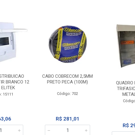
STRIBUICAO
CABO COBRECOM 2,5MM
IR BRANCO 12
PRETO PECA (100M)
QUADRO 
 ELITEK
TRIFASI
Código: 702
META
: 15111
Código
63,06
R$ 281,01
R$ 2