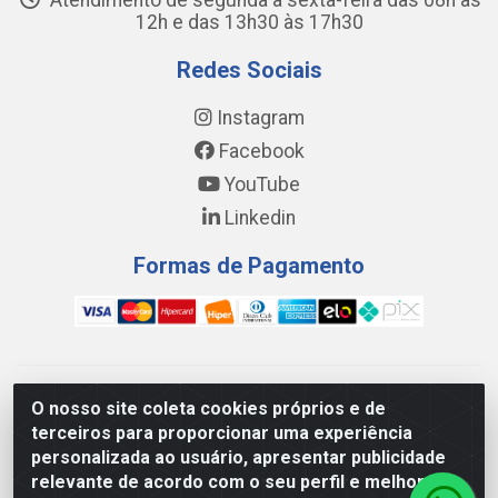
Atendimento de segunda a sexta-feira das 08h às
12h e das 13h30 às 17h30
Redes Sociais
Instagram
Facebook
YouTube
Linkedin
Formas de Pagamento
WING DISTRIBUIDORA COMÉRCIO E LOGÍSTICA DE MATERIAL
O nosso site coleta cookies próprios e de
DE CONSTRUÇÕES LTDA - AV. DA INTEGRAÇÃO, 790 -
terceiros para proporcionar uma experiência
PATRÍCIA GOMES, CAUCAIA/CE - CEP 61.604-505 - CNPJ
personalizada ao usuário, apresentar publicidade
17.523.384/0001-20
relevante de acordo com o seu perfil e melhorar a