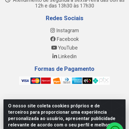
Atendimento de segunda a sexta-feira das 08h às
12h e das 13h30 às 17h30
Redes Sociais
Instagram
Facebook
YouTube
Linkedin
Formas de Pagamento
WING DISTRIBUIDORA COMÉRCIO E LOGÍSTICA DE MATERIAL
O nosso site coleta cookies próprios e de
DE CONSTRUÇÕES LTDA - AV. DA INTEGRAÇÃO, 790 -
terceiros para proporcionar uma experiência
PATRÍCIA GOMES, CAUCAIA/CE - CEP 61.604-505 - CNPJ
personalizada ao usuário, apresentar publicidade
17.523.384/0001-20
relevante de acordo com o seu perfil e melhorar a