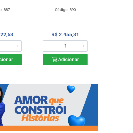
Código
o: 887
Código: 890
R$ 4.0
422,53
R$ 2.455,31
Adic
cionar
Adicionar