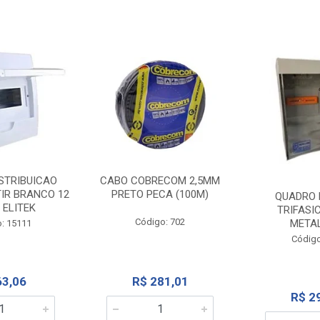
STRIBUICAO
CABO COBRECOM 2,5MM
IR BRANCO 12
PRETO PECA (100M)
QUADRO 
 ELITEK
TRIFASI
Código: 702
META
: 15111
Código
63,06
R$ 281,01
R$ 2