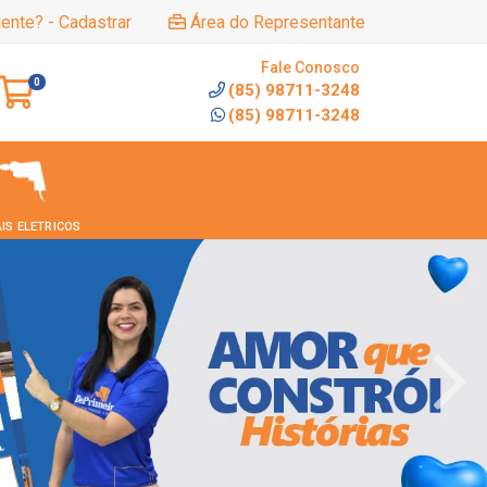
iente? - Cadastrar
Área do Representante
Fale Conosco
0
(85) 98711-3248
(85) 98711-3248
IS ELETRICOS