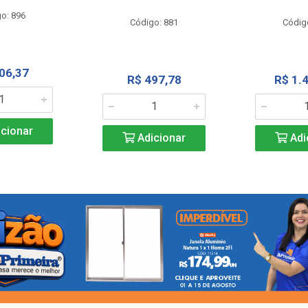
o: 896
Código: 881
Códig
06,37
R$ 497,78
R$ 1.
cionar
Adicionar
Adi