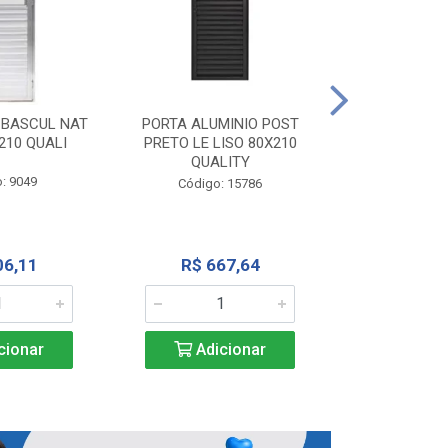
PORTA ALU
CORRER NATU
 BASCUL NAT
PORTA ALUMINIO POST
200X
210 QUALI
PRETO LE LISO 80X210
QUALITY
Código:
: 9049
Código: 15786
R$ 1.5
06,11
R$ 667,64
Adic
cionar
Adicionar