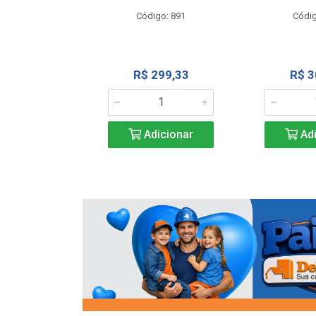
o: 13202
Código: 891
Códig
13,27
R$ 299,33
R$ 3
icionar
Adicionar
Adi