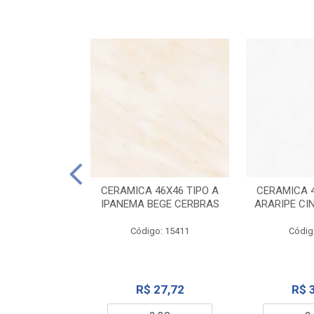
ELANATO
M TIPO A ONYX
CERAMICA 46X46 TIPO A
CERAMICA 4
IDO CERBRAS
IPANEMA BEGE CERBRAS
ARARIPE CI
o: 13755
Código: 15411
Códig
99,19
R$ 27,72
R$ 