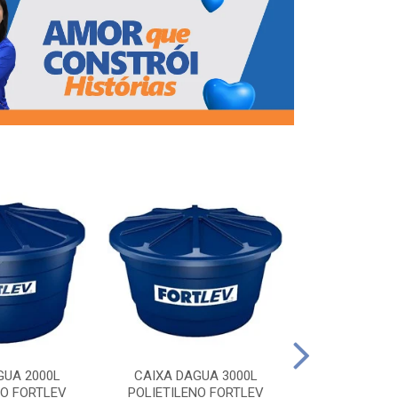
CAIXA DAG
POLIETILEN
GUA 2000L
CAIXA DAGUA 3000L
NO FORTLEV
POLIETILENO FORTLEV