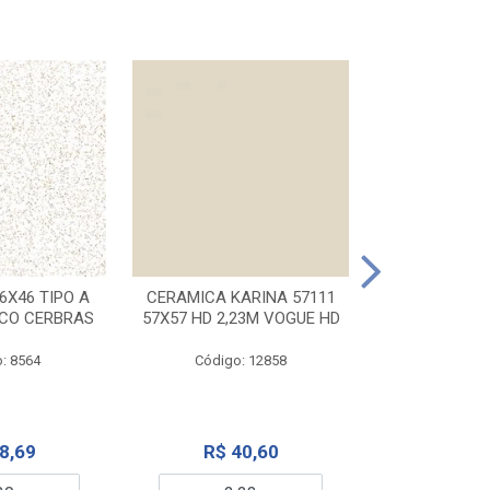
CERAMICA KA
32X56 CARR
6X46 TIPO A
CERAMICA KARINA 57111
NCO CERBRAS
57X57 HD 2,23M VOGUE HD
Código:
: 8564
Código: 12858
R$ 6
8,69
R$ 40,60