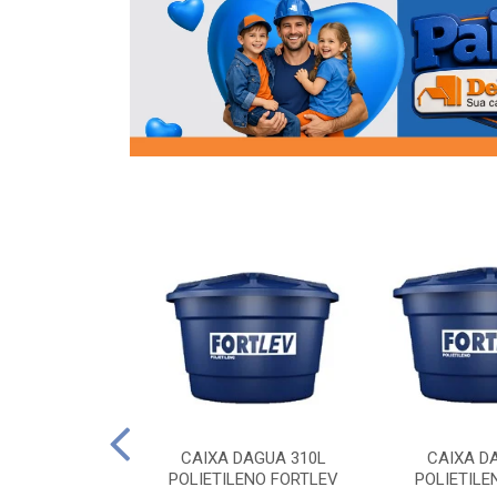
OR FLANGE
CAIXA DAGUA 310L
CAIXA D
/2 SOCEL
POLIETILENO FORTLEV
POLIETILE