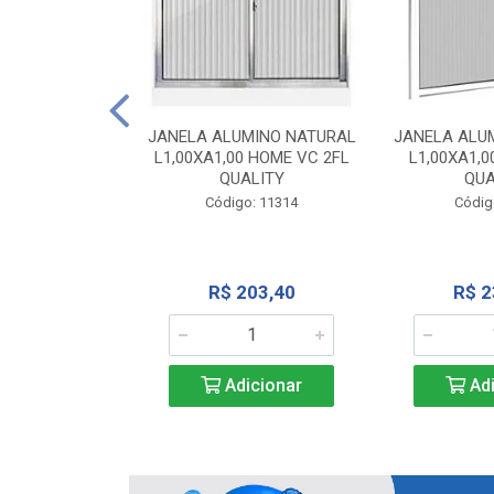
INIO NATURAL
40 VC QUALITY
JANELA ALUMINO NATURAL
JANELA ALU
L1,00XA1,00 HOME VC 2FL
L1,00XA1,0
o: 2343
QUALITY
QUA
Código: 11314
Códig
71,28
R$ 203,40
R$ 2
icionar
Adicionar
Adi