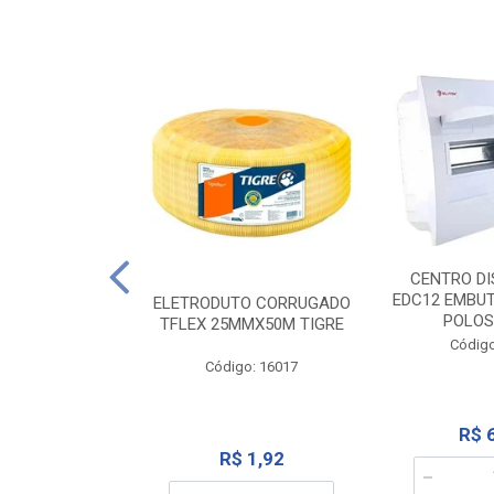
NTE 20M FAME
CENTRO DI
267
EDC12 EMBUT
ELETRODUTO CORRUGADO
POLOS
TFLEX 25MMX50M TIGRE
o: 2000
Código
Código: 16017
12,10
R$ 
R$ 1,92