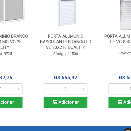
MINIO BRANCO
PORTA ALUMUNIO
PORTA ALUM
0 MC VC 2FL
BASCULANTE BRANCO LD
LE VC 80X
LITY
VL 80X210 QUALITY
Código
o: 9725
Código: 11506
37,76
R$ 665,42
R$ 6
cionar
Adicionar
Adi