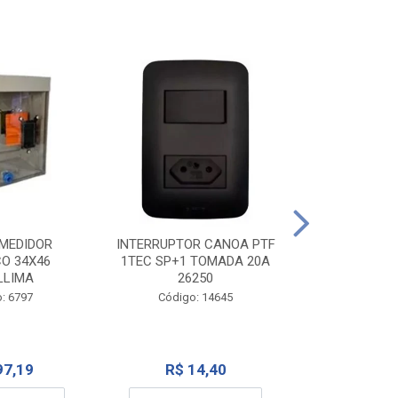
TOMADA CANO
10A 1
INTERRUPTOR CANOA PTF
MEDIDOR
1TEC SP+1 TOMADA 20A
CO 34X46
Código:
26250
LLIMA
Código: 14645
: 6797
R$ 7
R$ 14,40
97,19