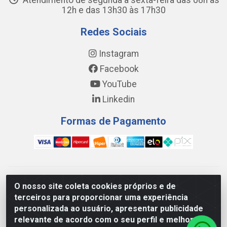
Atendimento de segunda a sexta-feira das 08h às
12h e das 13h30 às 17h30
Redes Sociais
Instagram
Facebook
YouTube
Linkedin
Formas de Pagamento
WING DISTRIBUIDORA COMÉRCIO E LOGÍSTICA DE MATERIAL
O nosso site coleta cookies próprios e de
DE CONSTRUÇÕES LTDA - AV. DA INTEGRAÇÃO, 790 -
terceiros para proporcionar uma experiência
PATRÍCIA GOMES, CAUCAIA/CE - CEP 61.604-505 - CNPJ
personalizada ao usuário, apresentar publicidade
17.523.384/0001-20
relevante de acordo com o seu perfil e melhorar a