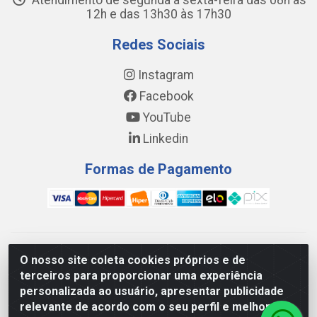
Atendimento de segunda a sexta-feira das 08h às
12h e das 13h30 às 17h30
Redes Sociais
Instagram
Facebook
YouTube
Linkedin
Formas de Pagamento
WING DISTRIBUIDORA COMÉRCIO E LOGÍSTICA DE MATERIAL
O nosso site coleta cookies próprios e de
DE CONSTRUÇÕES LTDA - AV. DA INTEGRAÇÃO, 790 -
terceiros para proporcionar uma experiência
PATRÍCIA GOMES, CAUCAIA/CE - CEP 61.604-505 - CNPJ
personalizada ao usuário, apresentar publicidade
17.523.384/0001-20
relevante de acordo com o seu perfil e melhorar a