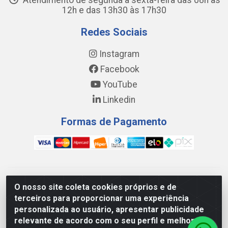
Atendimento de segunda a sexta-feira das 08h às
12h e das 13h30 às 17h30
Redes Sociais
Instagram
Facebook
YouTube
Linkedin
Formas de Pagamento
WING DISTRIBUIDORA COMÉRCIO E LOGÍSTICA DE MATERIAL
O nosso site coleta cookies próprios e de
DE CONSTRUÇÕES LTDA - AV. DA INTEGRAÇÃO, 790 -
terceiros para proporcionar uma experiência
PATRÍCIA GOMES, CAUCAIA/CE - CEP 61.604-505 - CNPJ
personalizada ao usuário, apresentar publicidade
17.523.384/0001-20
relevante de acordo com o seu perfil e melhorar a