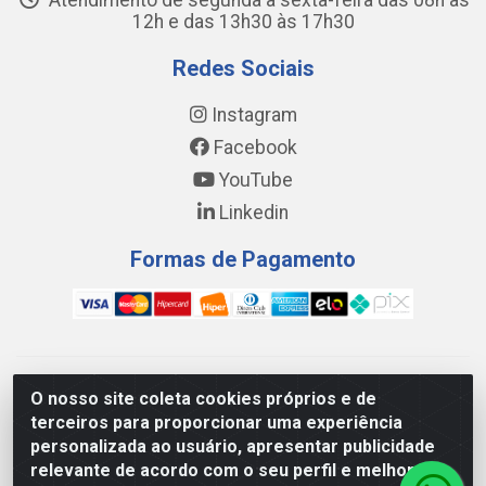
Atendimento de segunda a sexta-feira das 08h às
12h e das 13h30 às 17h30
Redes Sociais
Instagram
Facebook
YouTube
Linkedin
Formas de Pagamento
WING DISTRIBUIDORA COMÉRCIO E LOGÍSTICA DE MATERIAL
O nosso site coleta cookies próprios e de
DE CONSTRUÇÕES LTDA - AV. DA INTEGRAÇÃO, 790 -
terceiros para proporcionar uma experiência
PATRÍCIA GOMES, CAUCAIA/CE - CEP 61.604-505 - CNPJ
personalizada ao usuário, apresentar publicidade
17.523.384/0001-20
relevante de acordo com o seu perfil e melhorar a