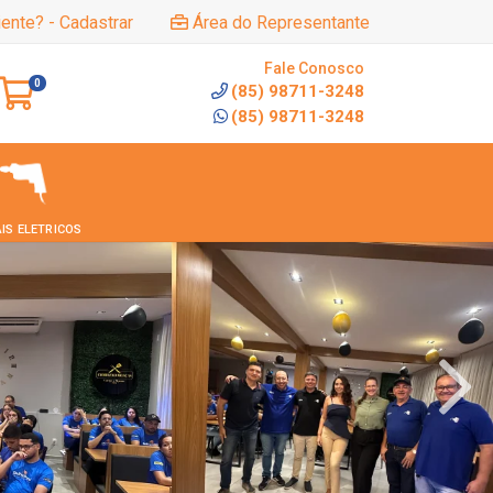
iente? - Cadastrar
Área do Representante
Fale Conosco
0
(85) 98711-3248
(85) 98711-3248
IS ELETRICOS