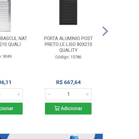
PORTA ALU
CORRER NATU
 BASCUL NAT
PORTA ALUMINIO POST
200X
210 QUALI
PRETO LE LISO 80X210
QUALITY
Código:
: 9049
Código: 15786
R$ 1.5
06,11
R$ 667,64
Adic
cionar
Adicionar