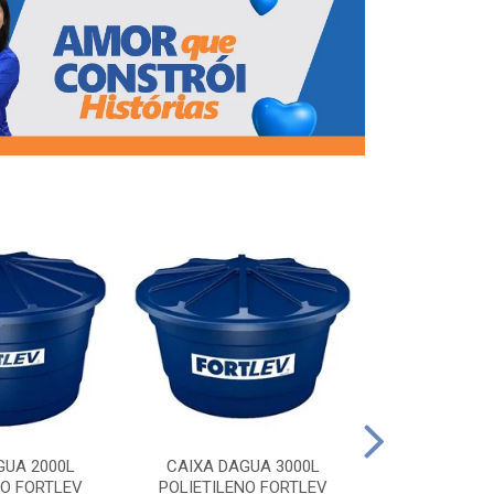
CAIXA DAG
POLIETILEN
GUA 2000L
CAIXA DAGUA 3000L
NO FORTLEV
POLIETILENO FORTLEV