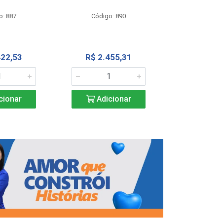
Código
o: 887
Código: 890
R$ 4.0
422,53
R$ 2.455,31
Adic
cionar
Adicionar