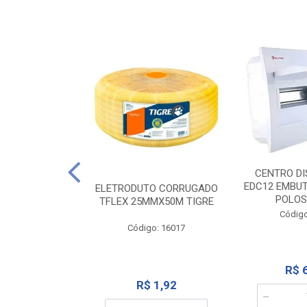
NTE 20M FAME
CENTRO DI
267
EDC12 EMBUT
ELETRODUTO CORRUGADO
POLOS
TFLEX 25MMX50M TIGRE
o: 2000
Código
Código: 16017
12,10
R$ 
R$ 1,92