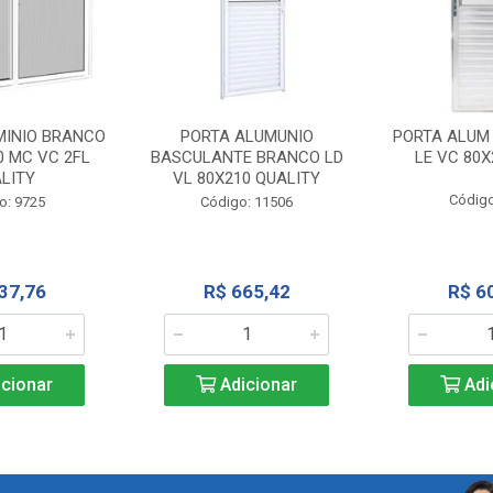
MINIO BRANCO
PORTA ALUMUNIO
PORTA ALUM
0 MC VC 2FL
BASCULANTE BRANCO LD
LE VC 80X
LITY
VL 80X210 QUALITY
Código
o: 9725
Código: 11506
37,76
R$ 665,42
R$ 6
cionar
Adicionar
Adi