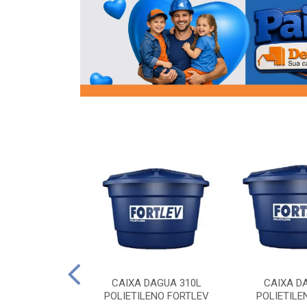
OR FLANGE
CAIXA DAGUA 310L
CAIXA D
/2 SOCEL
POLIETILENO FORTLEV
POLIETILE