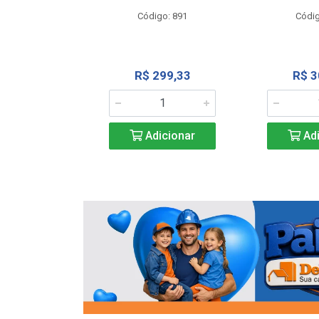
o: 13202
Código: 891
Códig
13,27
R$ 299,33
R$ 3
icionar
Adicionar
Adi