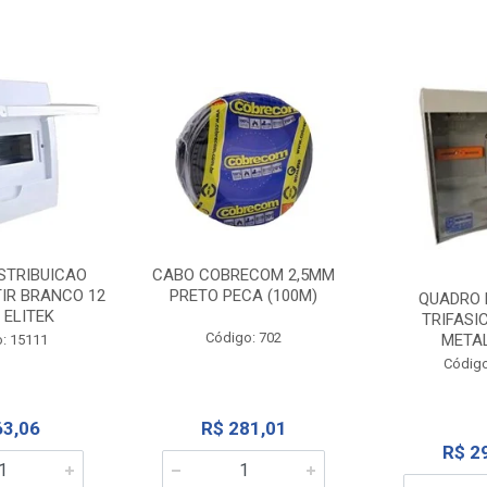
STRIBUICAO
CABO COBRECOM 2,5MM
IR BRANCO 12
PRETO PECA (100M)
QUADRO 
 ELITEK
TRIFASI
Código: 702
META
: 15111
Código
63,06
R$ 281,01
R$ 2