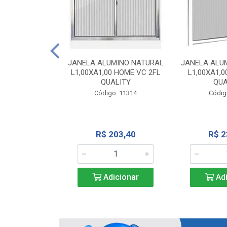
INIO NATURAL
40 VC QUALITY
JANELA ALUMINO NATURAL
JANELA ALU
L1,00XA1,00 HOME VC 2FL
L1,00XA1,0
o: 2343
QUALITY
QUA
Código: 11314
Códig
71,28
R$ 203,40
R$ 2
icionar
Adicionar
Adi