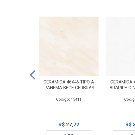
ELANATO
M TIPO A ONYX
CERAMICA 46X46 TIPO A
CERAMICA 4
IDO CERBRAS
IPANEMA BEGE CERBRAS
ARARIPE CI
o: 13755
Código: 15411
Códig
99,19
R$ 27,72
R$ 