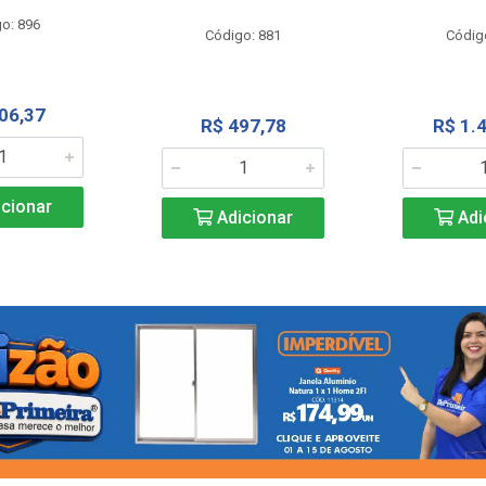
o: 896
Código: 881
Códig
06,37
R$ 497,78
R$ 1.
cionar
Adicionar
Adi