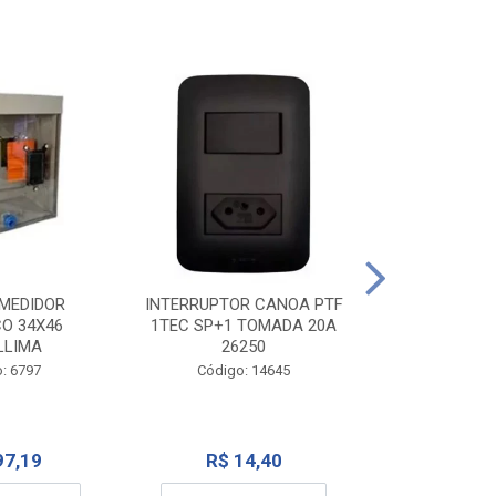
TOMADA CANO
10A 1
INTERRUPTOR CANOA PTF
MEDIDOR
1TEC SP+1 TOMADA 20A
CO 34X46
Código:
26250
LLIMA
Código: 14645
: 6797
R$ 7
R$ 14,40
97,19