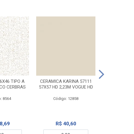
CERAMICA KA
32X56 CARR
6X46 TIPO A
CERAMICA KARINA 57111
NCO CERBRAS
57X57 HD 2,23M VOGUE HD
Código:
: 8564
Código: 12858
R$ 6
8,69
R$ 40,60