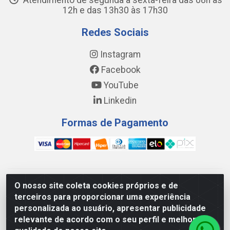
Atendimento de segunda a sexta-feira das 08h às
12h e das 13h30 às 17h30
Redes Sociais
Instagram
Facebook
YouTube
Linkedin
Formas de Pagamento
WING DISTRIBUIDORA COMÉRCIO E LOGÍSTICA DE MATERIAL
O nosso site coleta cookies próprios e de
DE CONSTRUÇÕES LTDA - AV. DA INTEGRAÇÃO, 790 -
terceiros para proporcionar uma experiência
PATRÍCIA GOMES, CAUCAIA/CE - CEP 61.604-505 - CNPJ
personalizada ao usuário, apresentar publicidade
17.523.384/0001-20
relevante de acordo com o seu perfil e melhorar a