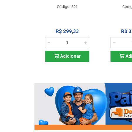
o: 13202
Código: 891
Códig
13,27
R$ 299,33
R$ 3
icionar
Adicionar
Adi