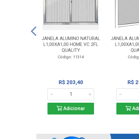
INIO NATURAL
40 VC QUALITY
JANELA ALUMINO NATURAL
JANELA ALU
L1,00XA1,00 HOME VC 2FL
L1,00XA1,0
o: 2343
QUALITY
QUA
Código: 11314
Códig
71,28
R$ 203,40
R$ 2
icionar
Adicionar
Adi