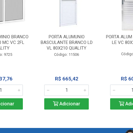
MINIO BRANCO
PORTA ALUMUNIO
PORTA ALUM
0 MC VC 2FL
BASCULANTE BRANCO LD
LE VC 80X
LITY
VL 80X210 QUALITY
Código
o: 9725
Código: 11506
37,76
R$ 665,42
R$ 6
cionar
Adicionar
Adi