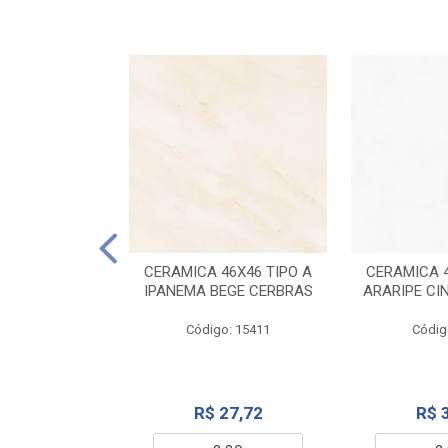
ELANATO
M TIPO A ONYX
CERAMICA 46X46 TIPO A
CERAMICA 4
IDO CERBRAS
IPANEMA BEGE CERBRAS
ARARIPE CI
o: 13755
Código: 15411
Códig
99,19
R$ 27,72
R$ 