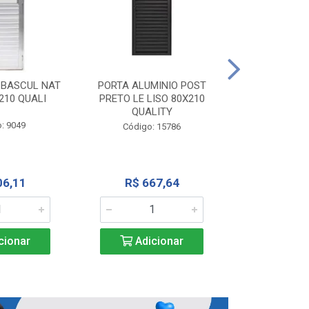
PORTA ALU
CORRER NATU
 BASCUL NAT
PORTA ALUMINIO POST
200X
210 QUALI
PRETO LE LISO 80X210
QUALITY
Código:
: 9049
Código: 15786
R$ 1.5
06,11
R$ 667,64
Adic
cionar
Adicionar