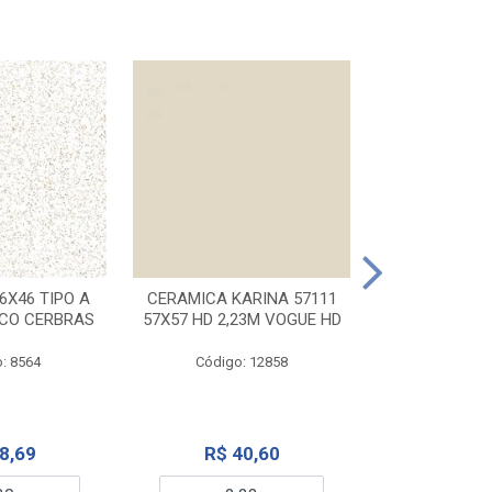
CERAMICA KA
32X56 CARR
6X46 TIPO A
CERAMICA KARINA 57111
NCO CERBRAS
57X57 HD 2,23M VOGUE HD
Código:
: 8564
Código: 12858
R$ 6
8,69
R$ 40,60