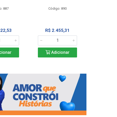
Código
o: 887
Código: 890
R$ 4.0
422,53
R$ 2.455,31
Adic
cionar
Adicionar