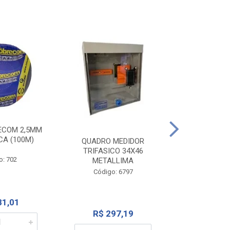
ECOM 2,5MM
INTERRUPTOR
CA (100M)
1TEC SP+1 
QUADRO MEDIDOR
262
TRIFASICO 34X46
o: 702
METALLIMA
Código:
Código: 6797
81,01
R$ 1
R$ 297,19