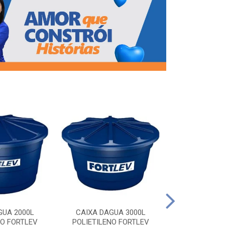
CAIXA DAG
POLIETILEN
GUA 2000L
CAIXA DAGUA 3000L
NO FORTLEV
POLIETILENO FORTLEV