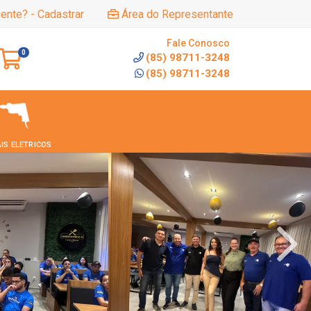
iente? - Cadastrar
Área do Representante
Fale Conosco
0
(85) 98711-3248
(85) 98711-3248
IS ELETRICOS