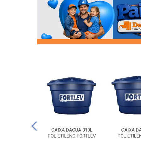
OR FLANGE
CAIXA DAGUA 310L
CAIXA D
/2 SOCEL
POLIETILENO FORTLEV
POLIETILE