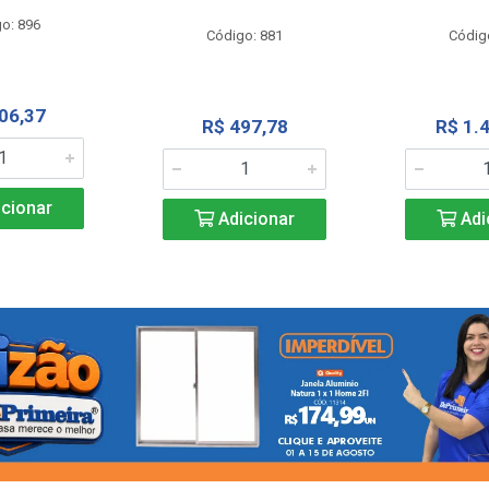
o: 896
Código: 881
Códig
06,37
R$ 497,78
R$ 1.
cionar
Adicionar
Adi