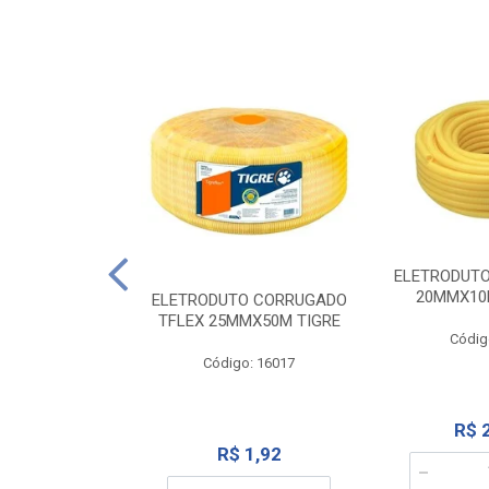
NTE 20M FAME
ELETRODUT
267
20MMX10
ELETRODUTO CORRUGADO
TFLEX 25MMX50M TIGRE
o: 2000
Códig
Código: 16017
12,10
R$ 
R$ 1,92